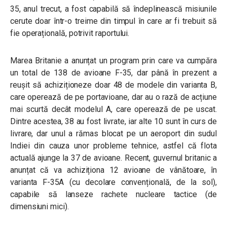
35, anul trecut, a fost capabilă să îndeplinească misiunile
cerute doar într-o treime din timpul în care ar fi trebuit să
fie operațională, potrivit raportului.
Marea Britanie a anunțat un program prin care va cumpăra
un total de 138 de avioane F-35, dar până în prezent a
reușit să achiziționeze doar 48 de modele din varianta B,
care operează de pe portavioane, dar au o rază de acțiune
mai scurtă decât modelul A, care operează de pe uscat.
Dintre acestea, 38 au fost livrate, iar alte 10 sunt în curs de
livrare, dar unul a rămas blocat pe un aeroport din sudul
Indiei din cauza unor probleme tehnice, astfel că flota
actuală ajunge la 37 de avioane. Recent, guvernul britanic a
anunțat că va achiziționa 12 avioane de vânătoare, în
varianta F-35A (cu decolare convențională, de la sol),
capabile să lanseze rachete nucleare tactice (de
dimensiuni mici).