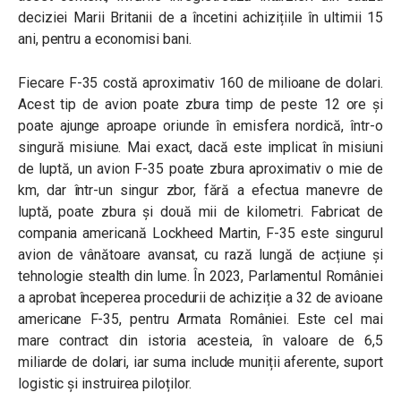
deciziei Marii Britanii de a încetini achizițiile în ultimii 15
ani, pentru a economisi bani.
Fiecare F-35 costă aproximativ 160 de milioane de dolari.
Acest tip de avion poate zbura timp de peste 12 ore și
poate ajunge aproape oriunde în emisfera nordică, într-o
singură misiune. Mai exact, dacă este implicat în misiuni
de luptă, un avion F-35 poate zbura aproximativ o mie de
km, dar într-un singur zbor, fără a efectua manevre de
luptă, poate zbura și două mii de kilometri. Fabricat de
compania americană Lockheed Martin, F-35 este singurul
avion de vânătoare avansat, cu rază lungă de acțiune și
tehnologie stealth din lume. În 2023, Parlamentul României
a aprobat începerea procedurii de achiziție a 32 de avioane
americane F-35, pentru Armata României. Este cel mai
mare contract din istoria acesteia, în valoare de 6,5
miliarde de dolari, iar suma include muniții aferente, suport
logistic și instruirea piloților.