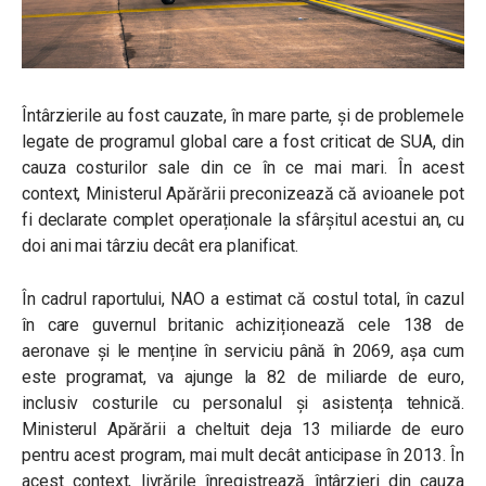
Întârzierile au fost cauzate, în mare parte, și de problemele
legate de programul global care a fost criticat de SUA, din
cauza costurilor sale din ce în ce mai mari. În acest
context, Ministerul Apărării preconizează că avioanele pot
fi declarate complet operaționale la sfârșitul acestui an, cu
doi ani mai târziu decât era planificat.
În cadrul raportului, NAO a estimat că costul total, în cazul
în care guvernul britanic achiziționează cele 138 de
aeronave și le menține în serviciu până în 2069, așa cum
este programat, va ajunge la 82 de miliarde de euro,
inclusiv costurile cu personalul și asistența tehnică.
Ministerul Apărării a cheltuit deja 13 miliarde de euro
pentru acest program, mai mult decât anticipase în 2013. În
acest context, livrările înregistrează întârzieri din cauza