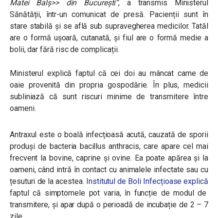
Matei Balș>> din București”
, a transmis Ministerul
Sănătății, într-un comunicat de presă. Pacienții sunt în
stare stabilă și se află sub supravegherea medicilor. Tatăl
are o formă ușoară, cutanată, și fiul are o formă medie a
bolii, dar fără risc de complicații.
Ministerul explică faptul că cei doi au mâncat carne de
oaie provenită din propria gospodărie. În plus, medicii
subliniază că sunt riscuri minime de transmitere între
oameni.
Antraxul este o boală infecțioasă acută, cauzată de sporii
produși de bacteria bacillus anthracis, care apare cel mai
frecvent la bovine, caprine și ovine. Ea poate apărea și la
oameni, când intră în contact cu animalele infectate sau cu
țesuturi de la acestea.
Institutul de Boli Infecțioase explică
faptul că simptomele pot varia, în funcție de modul de
transmitere, și apar după o perioadă de incubație de 2 – 7
zile.