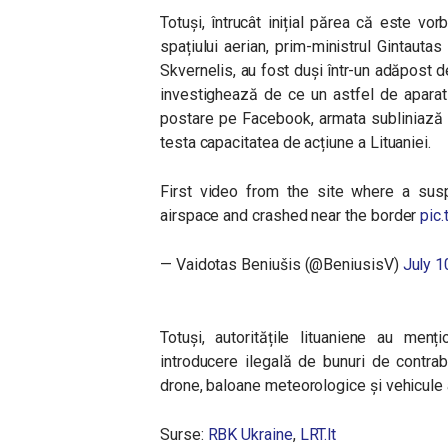
Totuși, întrucât inițial părea că este vo
spațiului aerian, prim-ministrul Gintauta
Skvernelis, au fost duși într-un adăpost de
investighează de ce un astfel de aparat de
postare pe Facebook, armata subliniază 
testa capacitatea de acțiune a Lituaniei.
First video from the site where a sus
airspace and crashed near the border
pic
— Vaidotas Beniušis (@BeniusisV)
July 1
Totuși, autoritățile lituaniene au men
introducere ilegală de bunuri de contrab
drone, baloane meteorologice și vehicule 
Surse:
RBK Ukraine
,
LRT.lt