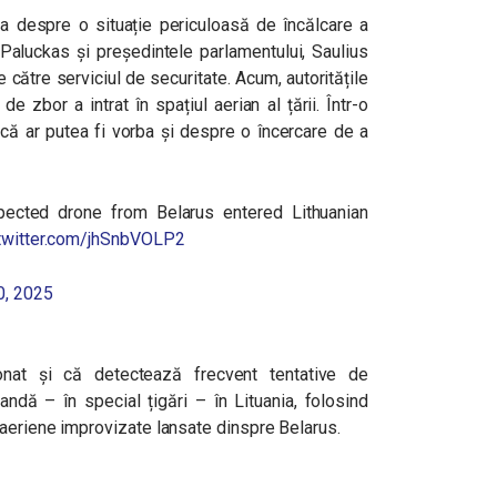
rba despre o situație periculoasă de încălcare a
s Paluckas și președintele parlamentului, Saulius
 către serviciul de securitate. Acum, autoritățile
 zbor a intrat în spațiul aerian al țării. Într-o
că ar putea fi vorba și despre o încercare de a
pected drone from Belarus entered Lithuanian
.twitter.com/jhSnbVOLP2
0, 2025
ționat și că detectează frecvent tentative de
andă – în special țigări – în Lituania, folosind
aeriene improvizate lansate dinspre Belarus.