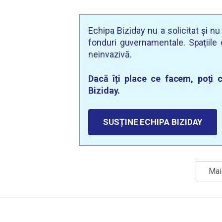
Echipa Biziday nu a solicitat și n
fonduri guvernamentale. Spațiile d
neinvazivă.
Dacă îți place ce facem, poți c
Biziday.
SUSȚINE ECHIPA BIZIDAY
Mai 