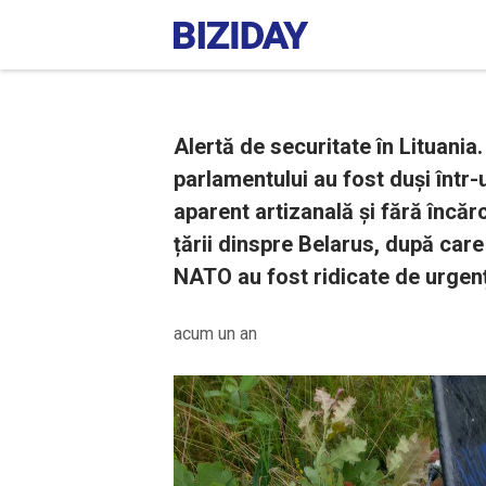
Alertă de securitate în Lituania
parlamentului au fost duși într
aparent artizanală și fără încărcă
țării dinspre Belarus, după car
NATO au fost ridicate de urgenț
acum un an