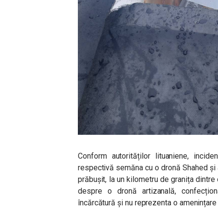
Conform autorităților lituaniene, incide
respectivă semăna cu o dronă Shahed și a
prăbușit, la un kilometru de granița dintr
despre o dronă artizanală, confecțio
încărcătură și nu reprezenta o amenințare