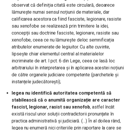
observat că definiția citată este circulară, deoarece
lămurește numai sensul noțiunii de materiale, dar
calificarea acestora ca fiind fasciste, legionare, rasiste
sau xenofobe se realizează prin trimitere la idei,
concepții sau doctrine fasciste, legionare, rasiste sau
xenofobe, ceea ce nu lămurește deloc semnificația
atributelor enumerate de legiuitor. Cu alte cuvinte,
lipsește chiar elementul central al materialelor
incriminate de art. I pct. 6 din Lege, ceea ce lasă loc
arbitrariului în interpretarea și în aplicarea acestei noțiuni
de către organele judiciare competente (parchetele și
instanțele judecătorești);
legea nu identifică autoritatea competentă să
stabilească că o anumită organizație are caracter
fascist, legionar, rasist sau xenofob
, astfel încât
există riscul unor soluții contradictorii pronunțate în
practica administrativă și judiciară. (…) În al doilea rând,
legea nu enumeră nici criteriile prin raportare la care se