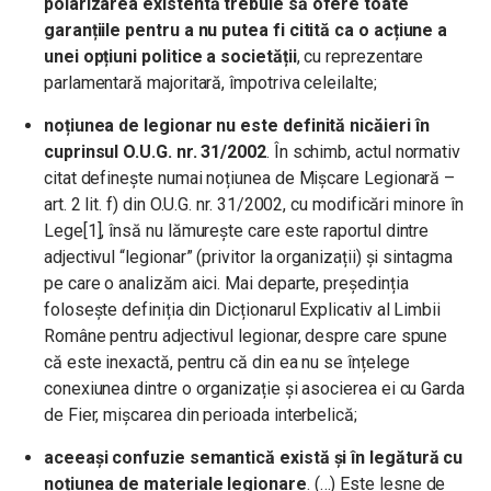
polarizarea existentă trebuie să ofere toate
garanțiile pentru a nu putea fi citită ca o acțiune a
unei opțiuni politice a societății
, cu reprezentare
parlamentară majoritară, împotriva celeilalte;
noțiunea de legionar nu este definită nicăieri în
cuprinsul O.U.G. nr. 31/2002
. În schimb, actul normativ
citat definește numai noțiunea de Mișcare Legionară –
art. 2 lit. f) din O.U.G. nr. 31/2002, cu modificări minore în
Lege[1], însă nu lămurește care este raportul dintre
adjectivul “legionar” (privitor la organizații) și sintagma
pe care o analizăm aici. Mai departe, președinția
folosește definiția din Dicționarul Explicativ al Limbii
Române pentru adjectivul legionar, despre care spune
că este inexactă, pentru că din ea nu se înțelege
conexiunea dintre o organizație și asocierea ei cu Garda
de Fier, mișcarea din perioada interbelică;
aceeași confuzie semantică există și în legătură cu
noțiunea de materiale legionare
. (…) Este lesne de