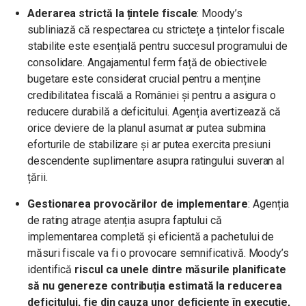
Aderarea strictă la țintele fiscale
: Moody’s
subliniază că respectarea cu strictețe a țintelor fiscale
stabilite este esențială pentru succesul programului de
consolidare. Angajamentul ferm față de obiectivele
bugetare este considerat crucial pentru a menține
credibilitatea fiscală a României și pentru a asigura o
reducere durabilă a deficitului. Agenția avertizează că
orice deviere de la planul asumat ar putea submina
eforturile de stabilizare și ar putea exercita presiuni
descendente suplimentare asupra ratingului suveran al
țării.
Gestionarea provocărilor de implementare
: Agenția
de rating atrage atenția asupra faptului că
implementarea completă și eficientă a pachetului de
măsuri fiscale va fi o
provocare semnificativă. Moody’s
identifică
riscul ca unele dintre măsurile planificate
să nu genereze contribuția estimată la reducerea
deficitului, fie din cauza unor deficiențe în execuție,