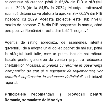
ar continua să crească până la
62,6% din PIB la sfârșitul
anului 2026
(de la 54,8% în 2024), Moody’s estimează
acum că datoria se va plafona la aproximativ
66,5% din PIB
începând cu 2029. Această proiecție este sub nivelul
maxim de aproape 71% din PIB prognozat în martie, când
perspectiva României a fost schimbată în negativă.
Agenția de rating apreciază, de asemenea, intenția
guvernului de a adopta un
al doilea pachet de măsuri, până
la sfârșitul lunii iulie, care ar putea include noi măsuri
fiscale pentru generarea de venituri și pentru reducerea
cheltuielilor.
“Acestea, împreună cu reforme în guvernanța
companiilor de stat și a agențiilor de reglementare, vor
contribui suplimentar la reducerea deficitului”
, subliniază
raportul.
Principalele recomandări și provocări pentru
România, semnalate de Moody’s