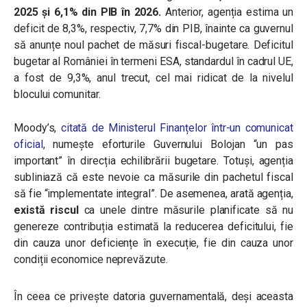
2025 și 6,1% din PIB în 2026.
Anterior, agenția estima un
deficit de 8,3%, respectiv, 7,7% din PIB, înainte ca guvernul
să anunțe noul pachet de măsuri fiscal-bugetare.
Deficitul
bugetar al României în termeni ESA, standardul în cadrul UE,
a fost de 9,3%, anul trecut, cel mai ridicat de la nivelul
blocului comunitar.
Moody’s,
citată de Ministerul Finanțelor într-un comunicat
oficial
, numește eforturile Guvernului Bolojan “un pas
important” în direcția echilibrării bugetare. Totuși, agenția
subliniază că este nevoie ca măsurile din pachetul fiscal
să fie “implementate integral”. De asemenea, arată agenția,
există riscul
ca unele dintre măsurile planificate să nu
genereze contribuția estimată la reducerea deficitului, fie
din cauza unor deficiențe în execuție, fie din cauza unor
condiții economice neprevăzute.
În ceea ce privește datoria guvernamentală, deși aceasta