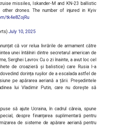
cruise missiles, Iskander-M and KN-23 ballistic
 other drones. The number of injured in Kyiv
.com/tk4e8ZojRu
rts)
July 10, 2025
nunțat că vor relua livrările de armament către
ntea unei întâlniri dintre secretarul american de
ne, Serghei Lavrov. Cu o zi înainte, a avut loc cel
ete de croazieră și balistice) care Rusia l-a
 dovedind dorința rușilor de a escalada astfel de
siune pe apărarea aeriană a țării. Președintele
dinea lui Vladimir Putin, care nu dorește să
spuse să ajute Ucraina, în cadrul căreia, spune
pecial, despre finanțarea suplimentară pentru
urnizarea de sisteme de apărare aeriană pentru