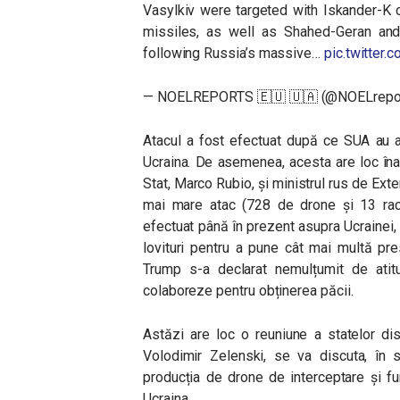
Vasylkiv were targeted with Iskander-K 
missiles, as well as Shahed-Geran and
following Russia’s massive…
pic.twitter
— NOELREPORTS 🇪🇺 🇺🇦 (@NOELrepo
Atacul a fost efectuat după ce SUA au a
Ucraina. De asemenea, acesta are loc înai
Stat, Marco Rubio, și ministrul rus de Exter
mai mare atac (728 de drone și 13 rach
efectuat până în prezent asupra Ucrainei,
lovituri pentru a pune cât mai multă pre
Trump s-a declarat nemulțumit de atitu
colaboreze pentru obținerea păcii.
Astăzi are loc o reuniune a statelor di
Volodimir Zelenski, se va discuta, în s
producția de drone de interceptare și f
Ucraina.