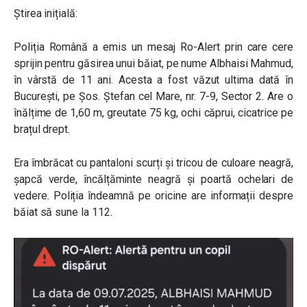
Știrea inițială:
Poliția Română a emis un mesaj Ro-Alert prin care cere
sprijin pentru găsirea unui băiat, pe nume Albhaisi Mahmud,
în vârstă de 11 ani. Acesta a fost văzut ultima dată în
București, pe Șos. Ștefan cel Mare, nr. 7-9, Sector 2. Are o
înălțime de 1,60 m, greutate 75 kg, ochi căprui, cicatrice pe
brațul drept.
Era îmbrăcat cu pantaloni scurți și tricou de culoare neagră,
șapcă verde, încălțăminte neagră și poartă ochelari de
vedere. Poliția îndeamnă pe oricine are informații despre
băiat să sune la 112.