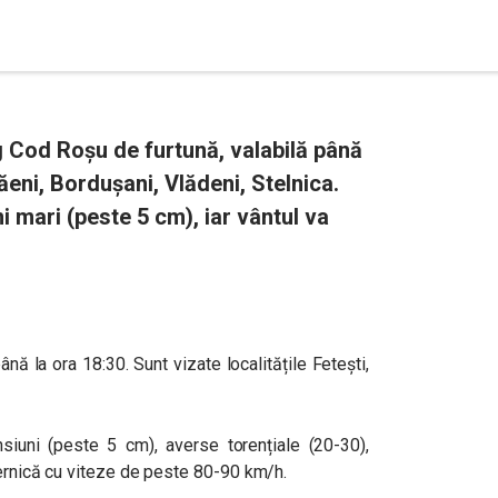
g Cod Roșu de furtună, valabilă până
ăeni, Bordușani, Vlădeni, Stelnica.
 mari (peste 5 cm), iar vântul va
nă la ora 18:30. Sunt vizate localitățile Fetești,
iuni (peste 5 cm), averse torențiale (20-30),
ternică cu viteze de peste 80-90 km/h.