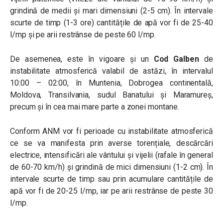
grindină de medii și mari dimensiuni (2-5 cm). În intervale
scurte de timp (1-3 ore) cantitățile de apă vor fi de 25-40
l/mp și pe arii restrânse de peste 60 l/mp.
De asemenea, este în vigoare și un
Cod Galben
de
instabilitate atmosferică valabil de astăzi, în intervalul
10:00 – 02:00, î
n Muntenia, Dobrogea continentală,
Moldova, Transilvania, sudul Banatului și Maramureș,
precum și în cea mai mare parte a zonei montane.
Conform ANM vor fi perioade cu instabilitate atmosferică
ce se va manifesta prin averse torențiale, descărcări
electrice, intensificări ale vântului și vijelii (rafale în general
de 60-70 km/h) și grindină de mici dimensiuni (1-2 cm). În
intervale scurte de timp sau prin acumulare cantitățile de
apă vor fi de 20-25 l/mp, iar pe arii restrânse de peste 30
l/mp.