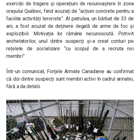
exerciții de tragere și operațiuni de recunoaștere în zona
orașului Québec, fiind acuzați de “acțiuni concrete pentru a
facilita activități teroriste”. Al patrulea, un bărbat de 33 de
ani, a fost acuzat de deținere ilegală de arme de foc și
explozibili. Motivația lor rămâne necunoscută. Potrivit
anchetatorilor, unul dintre suspecți și-a creat conturi pe
rețelele de socializare “
cu scopul de a recruta noi
membri
”.
Într-un comunicat, Forțele Armate Canadiene au confirmat
că doi dintre suspecți sunt membri activi în cadrul armatei,
fără a da detalii.