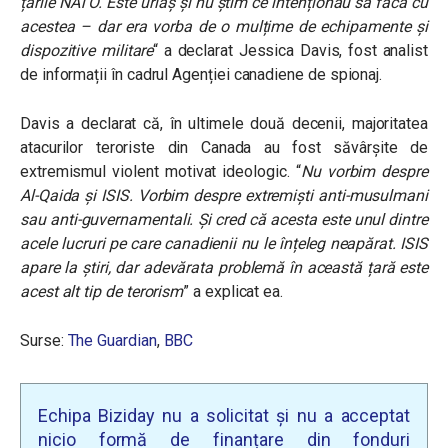
țările NATO. Este uriaș și nu știm ce intenționau să facă cu
acestea – dar era vorba de o mulțime de echipamente și
dispozitive militare
“
a declarat Jessica Davis, fost analist
de informații în cadrul Agenției canadiene de spionaj.
Davis a declarat că, în ultimele două decenii, majoritatea
atacurilor teroriste din Canada au fost săvârșite de
extremismul violent motivat ideologic.
“
Nu vorbim despre
Al-Qaida și ISIS. Vorbim despre extremiști anti-musulmani
sau anti-guvernamentali. Și cred că acesta este unul dintre
acele lucruri pe care canadienii nu le înțeleg neapărat. ISIS
apare la știri, dar adevărata problemă în această țară este
acest alt tip de terorism
”
a explicat ea.
Surse:
The Guardian
,
BBC
Echipa Biziday nu a solicitat și nu a acceptat
nicio formă de finanțare din fonduri