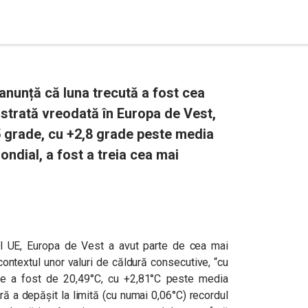
anunță că luna trecută a fost cea
istrată vreodată în Europa de Vest,
 grade, cu +2,8 grade peste media
ndial, a fost a treia cea mai
s al UE, Europa de Vest a avut parte de cea mai
 contextul unor valuri de căldură consecutive, “cu
ie a fost de 20,49°C, cu +2,81°C peste media
 a depășit la limită (cu numai 0,06°C) recordul