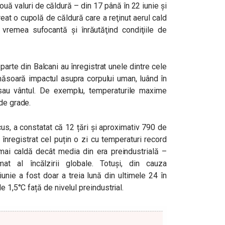
ouă valuri de căldură – din 17 până în 22 iunie şi
reat o cupolă de căldură care a reţinut aerul cald
d vremea sufocantă şi înrăutăţind condiţiile de
 parte din Balcani au înregistrat unele dintre cele
 măsoară impactul asupra corpului uman, luând în
sau vântul. De exemplu, temperaturile maxime
de grade.
us, a constatat că 12 țări și aproximativ 790 de
înregistrat cel puțin o zi cu temperaturi record
 mai caldă decât media din era preindustrială –
mat al încălzirii globale. Totuși, din cauza
 iunie a fost doar a treia lună din ultimele 24 în
e 1,5°C față de nivelul preindustrial.