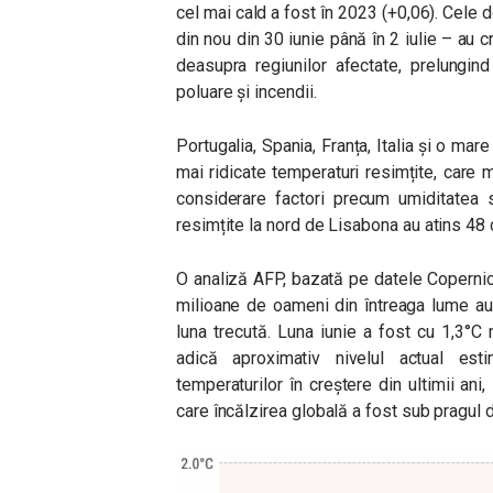
cel mai cald a fost în 2023 (+0,06).
Cele d
din nou din 30 iunie până în 2 iulie – au c
deasupra regiunilor afectate, prelungin
poluare şi incendii.
Portugalia, Spania, Franța, Italia și o mare
mai ridicate temperaturi resimțite, care
considerare factori precum umiditatea 
resimțite la nord de Lisabona au atins 48 
O analiză AFP, bazată pe datele Copernic
milioane de oameni din întreaga lume au 
luna trecută. Luna iunie a fost cu 1,3°C
adică aproximativ nivelul actual esti
temperaturilor în creștere din ultimii ani,
care încălzirea globală a fost sub pragul d