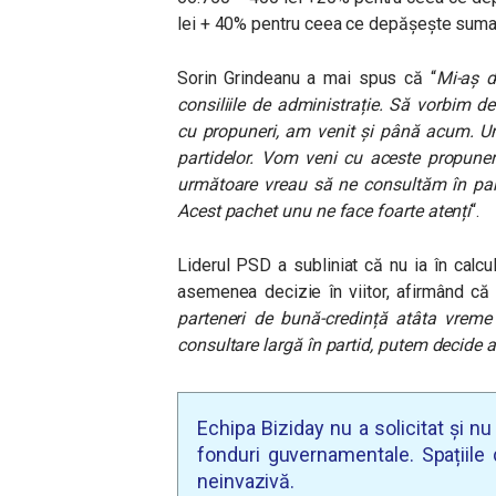
lei + 40% pentru ceea ce depășește suma
Sorin Grindeanu a mai spus că “
Mi-aș d
consiliile de administrație. Să vorbim d
cu propuneri, am venit și până acum. U
partidelor. Vom veni cu aceste propuner
următoare vreau să ne consultăm în part
Acest pachet unu ne face foarte atenți
“.
Liderul PSD a subliniat că nu ia în calcu
asemenea decizie în viitor, afirmând c
parteneri de bună-credință atâta vreme 
consultare largă în partid, putem decide a
Echipa Biziday nu a solicitat și n
fonduri guvernamentale. Spațiile d
neinvazivă.