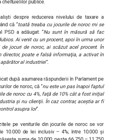
 cheltuielilor publice.
aliști despre reducerea nivelului de taxare a
zând că “
toată treaba cu jocurile de noroc mi se
al PSD a adăugat: “
Nu sunt în măsură să fac
 dubios. Ai venit cu un procent, apoi în urma unor
l de jocuri de noroc, ai scăzut acel procent
.
În
director, poate e falsă informaţia, a activat în
apărător al industriei”.
xplicat după asumarea răspunderii în Parlament pe
curilor de noroc, că “
nu este un pas înapoi faptul
ile de noroc cu 4%, faţă de 10% cât a fost iniţial
stria şi nu clienţii. În caz contrar, aceştia ar fi
control asupra lor
“.
tele pe veniturile din jocurile de noroc se vor
 de 10.000 de lei inclusiv – 4%; între 10.000 și
pășește suma de 10.000; peste 66.750 – 11.750