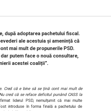
e, după adoptarea pachetului fiscal.
revederi ale acestuia și amenință că
 cont mai mult de propunerile PSD.
, dar putem face o nouă consultare,
ierii acestei coaliții”.
e. Cred că e bine să se țină cont mai mult de
 Nu cred că se reface deficitul punând CASS la
firmat liderul PSD, nemulțumit că mai multe
t introduse în forma finală a pachetului de