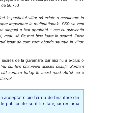
 de 66.750.
ori în pachetul viitor să existe o recalibrare în
espre impozitare la multinaționale. PSD va veni
na singură a fost aprobată – cea cu subvenția
i, vreau să fie mai bine luate în seamă. Zilele
id legat de cum vom aborda situația în viitor.
l ieșirea de la guvernare, dar nici nu a exclus o
ă
“nu suntem prizonierii acestei coaliții. Suntem
cât suntem tratați în acest mod. Altfel, cu o
ltceva”.
u a acceptat nicio formă de finanțare din
e publicitate sunt limitate, iar reclama