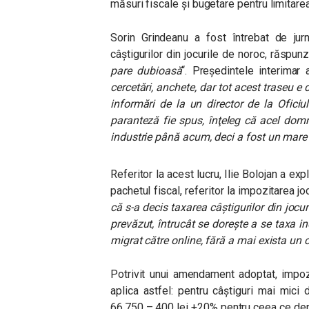
măsuri fiscale și bugetare pentru limitarea
Sorin Grindeanu a fost întrebat de jurn
câștigurilor din jocurile de noroc, răspun
pare dubioasă
“.
Președintele interimar 
cercetări, anchete, dar tot acest traseu e
informări de la un director de la Oficiu
paranteză fie spus, înţeleg că acel domn 
industrie până acum, deci a fost un mare 
Referitor la acest lucru, Ilie Bolojan a e
pachetul fiscal, referitor la impozitarea jo
că s-a decis taxarea câştigurilor din jocur
prevăzut, întrucât se doreşte a se taxa indu
migrat către online, fără a mai exista un 
Potrivit unui amendament adoptat, impozi
aplica astfel: pentru câștiguri mai mici
66.750 – 400 lei +20% pentru ceea ce de