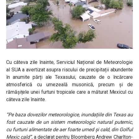
Cu câteva zile înainte, Serviciul Național de Meteorologie
al SUA a avertizat asupra riscului de precipitații abundente
în anumite părți ale Texasului, cauzate de o încărcare
atmosferică cu umezeală musonică, precum și de
rămășițele unei furtuni tropicale care a măturat Mexicul cu
câteva zile înainte.
“Pe baza dovezilor meteorologice, inundațiile din Texas au
fost cauzate de un sistem meteorologic natural puternic,
cu furtuni alimentate de aer foarte umed și cald, din Golful
Mexic cald”
, a declarat pentru Bloomberg Andrew Charlton-