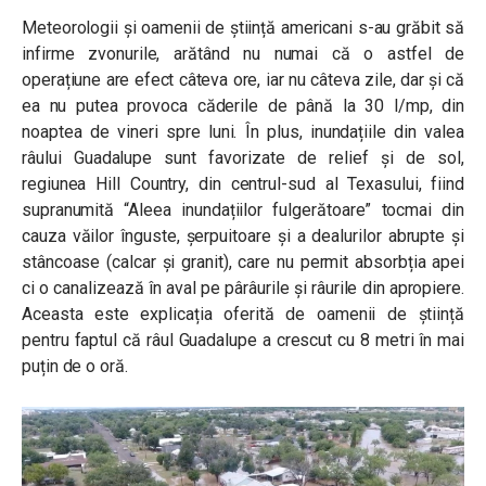
Meteorologii și oamenii de știință americani s-au grăbit să
infirme zvonurile, arătând nu numai că o astfel de
operațiune are efect câteva ore, iar nu câteva zile, dar și că
ea nu putea provoca căderile de până la 30 l/mp, din
noaptea de vineri spre luni. În plus, inundațiile din valea
râului Guadalupe sunt favorizate de relief și de sol,
regiunea Hill Country, din centrul-sud al Texasului, fiind
supranumită “Aleea inundațiilor fulgerătoare” tocmai din
cauza văilor înguste, șerpuitoare și a dealurilor abrupte și
stâncoase (calcar și granit), care nu permit absorbția apei
ci o canalizează în aval pe pârâurile și râurile din apropiere.
Aceasta este explicația oferită de oamenii de știință
pentru faptul că râul Guadalupe a crescut cu 8 metri în mai
puțin de o oră.