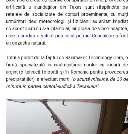
artificială a inundațiilor din Texas sunt răspândite pe
rețelele de socializare de conturi proeminente, cu mulți
urmăritori, deși meteorologii și fizicienii au arătat imediat
că acest lucru nu s-a întâmplat, iar ploaia de vineri noaptea,
care
a produs o viitură puternică pe râul Guadalupe
a fost
un dezastru natural.
Totul a pornit de la faptul că Rainmaker Technology Corp, o
firmă specializată în însămânțarea norilor cu iodură de
argint (o tehnică folosită și în România pentru provocarea
precipitațiilor), a efectuat marți
“o scurtă misiune, de 20 de
minute, în partea central-sudică a Texasului”
.