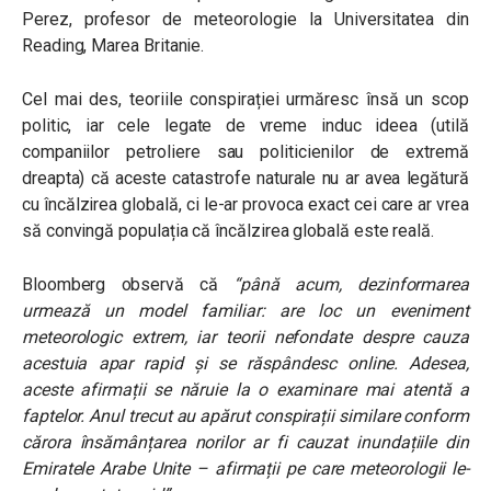
Perez, profesor de meteorologie la Universitatea din
Reading, Marea Britanie.
Cel mai des, teoriile conspirației urmăresc însă un scop
politic, iar cele legate de vreme induc ideea (utilă
companiilor petroliere sau politicienilor de extremă
dreapta) că aceste catastrofe naturale nu ar avea legătură
cu încălzirea globală, ci le-ar provoca exact cei care ar vrea
să convingă populația că încălzirea globală este reală.
Bloomberg observă că
“până acum, dezinformarea
urmează un model familiar: are loc un eveniment
meteorologic extrem, iar teorii nefondate despre cauza
acestuia apar rapid și se răspândesc online. Adesea,
aceste afirmații se năruie la o examinare mai atentă a
faptelor. Anul trecut au apărut conspirații similare conform
cărora însămânțarea norilor ar fi cauzat inundațiile din
Emiratele Arabe Unite – afirmații pe care meteorologii le-