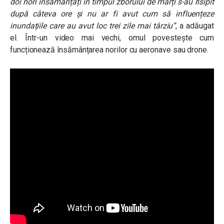
doi nori însămânțați în timpul zborului de marți s-au risipit
după câteva ore și nu ar fi avut cum să influențeze
inundațiile care au avut loc trei zile mai târziu”
, a adăugat
el. Într-un video mai vechi, omul povestește cum
funcționează însămânțarea norilor cu aeronave sau drone.