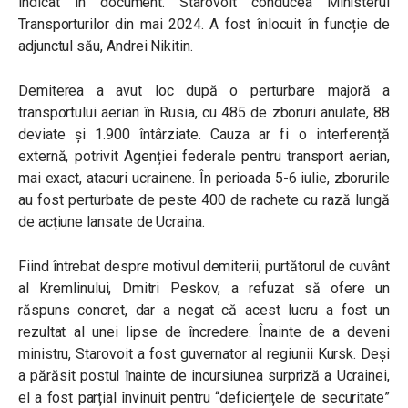
indicat în document. Starovoit conducea Ministerul
Transporturilor din mai 2024. A fost înlocuit în funcție de
adjunctul său, Andrei Nikitin.
Demiterea a avut loc după o perturbare majoră a
transportului aerian în Rusia, cu 485 de zboruri anulate, 88
deviate și 1.900 întârziate. Cauza ar fi o interferență
externă, potrivit Agenției federale pentru transport aerian,
mai exact, atacuri ucrainene. În perioada 5-6 iulie, zborurile
au fost perturbate de peste 400 de rachete cu rază lungă
de acțiune lansate de Ucraina.
Fiind întrebat despre motivul demiterii, purtătorul de cuvânt
al Kremlinului, Dmitri Peskov, a refuzat să ofere un
răspuns concret, dar a negat că acest lucru a fost un
rezultat al unei lipse de încredere. Înainte de a deveni
ministru, Starovoit a fost guvernator al regiunii Kursk. Deși
a părăsit postul înainte de incursiunea surpriză a Ucrainei,
el a fost parțial învinuit pentru “deficiențele de securitate”