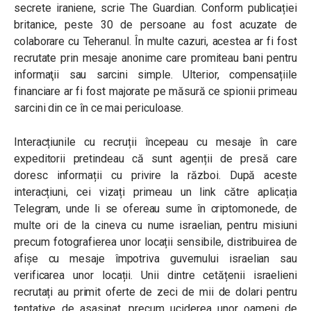
secrete iraniene, scrie The Guardian. Conform publicației
britanice, peste 30 de persoane au fost acuzate de
colaborare cu Teheranul. În multe cazuri, acestea ar fi fost
recrutate prin mesaje anonime care promiteau bani pentru
informaţii sau sarcini simple. Ulterior, compensațiile
financiare ar fi fost majorate pe măsură ce spionii primeau
sarcini din ce în ce mai periculoase.
Interacțiunile cu recruții începeau cu mesaje în care
expeditorii pretindeau că sunt agenții de presă care
doresc informații cu privire la război. După aceste
interacțiuni, cei vizați primeau un link către aplicația
Telegram, unde li se ofereau sume în criptomonede, de
multe ori de la cineva cu nume israelian, pentru misiuni
precum fotografierea unor locații sensibile, distribuirea de
afișe cu mesaje împotriva guvernului israelian sau
verificarea unor locații. Unii dintre cetățenii israelieni
recrutați au primit oferte de zeci de mii de dolari pentru
tentative de asasinat, precum uciderea unor oameni de