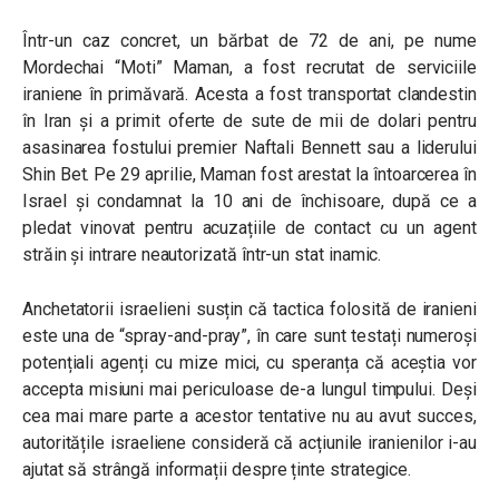
Într-un caz concret, un bărbat de 72 de ani, pe nume
Mordechai “Moti” Maman, a fost recrutat de serviciile
iraniene în primăvară. Acesta a fost transportat clandestin
în Iran şi a primit oferte de sute de mii de dolari pentru
asasinarea fostului premier Naftali Bennett sau a liderului
Shin Bet. Pe 29 aprilie, Maman fost arestat la întoarcerea în
Israel şi condamnat la 10 ani de închisoare, după ce a
pledat vinovat pentru acuzațiile de contact cu un agent
străin și intrare neautorizată într-un stat inamic.
Anchetatorii israelieni susțin că tactica folosită de iranieni
este una de “spray-and-pray”, în care sunt testați numeroși
potențiali agenți cu mize mici, cu speranța că aceștia vor
accepta misiuni mai periculoase de-a lungul timpului. Deși
cea mai mare parte a acestor tentative nu au avut succes,
autoritățile israeliene consideră că acțiunile iranienilor i-au
ajutat să strângă informații despre ținte strategice.