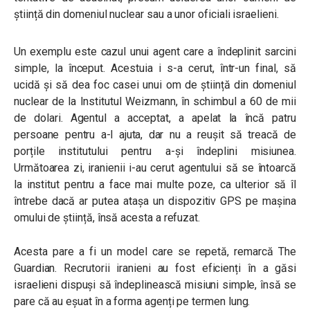
știință din domeniul nuclear sau a unor oficiali israelieni.
Un exemplu este cazul unui agent care a îndeplinit sarcini
simple, la început. Acestuia i s-a cerut, într-un final, să
ucidă și să dea foc casei unui om de știință din domeniul
nuclear de la Institutul Weizmann, în schimbul a 60 de mii
de dolari. Agentul a acceptat, a apelat la încă patru
persoane pentru a-l ajuta, dar nu a reușit să treacă de
porțile institutului pentru a-și îndeplini misiunea.
Următoarea zi, iranienii i-au cerut agentului să se întoarcă
la institut pentru a face mai multe poze, ca ulterior să îl
întrebe dacă ar putea atașa un dispozitiv GPS pe mașina
omului de știință, însă acesta a refuzat.
Acesta pare a fi un model care se repetă, remarcă The
Guardian. Recrutorii iranieni au fost eficienți în a găsi
israelieni dispuși să îndeplinească misiuni simple, însă se
pare că au eșuat în a forma agenți pe termen lung.