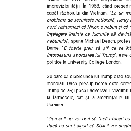
imprevizibilității. În 1968, când preșe
capăt războiului din Vietnam. “
La un mom
probleme de securitate națională, Henry K
nord-vietnamezi că Nixon e nebun și că nu
înțelegere înainte ca lucrurile să devi
nebunului
“, spune Michael Desch, profesor
Dame. “
E foarte greu să știi ce se în
întotdeauna abordarea lui Trump
“, este
politice la University College London.
Se pare că slăbiciunea lui Trump este adula
mondiali. Dacă presupunerea este corect
Trump de a-și păcăli adversarii. Vladimir 
la farmecele, cât și la amenințările lu
Ucrainei.
“
Oamenii nu vor dori să facă afaceri cu
dacă nu sunt siguri că SUA îi vor susțin