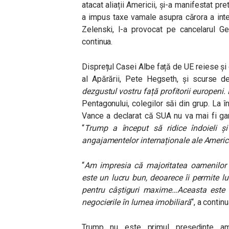
atacat aliații Americii, și-a manifestat pre
a impus taxe vamale asupra cărora a inter
Zelenski, l-a provocat pe cancelarul Ge
continua.
Disprețul Casei Albe față de UE reiese și
al Apărării, Pete Hegseth, și scurse d
dezgustul vostru față profitorii europeni. 
Pentagonului, colegilor săi din grup. La 
Vance a declarat că SUA nu va mai fi gar
“
Trump a început să ridice îndoieli și î
angajamentelor internaționale ale Americi
“
Am impresia că majoritatea oamenilor d
este un lucru bun, deoarece îi permite l
pentru câștiguri maxime…Aceasta este un
negocierile în lumea imobiliară
“, a contin
Trump nu este primul președinte a