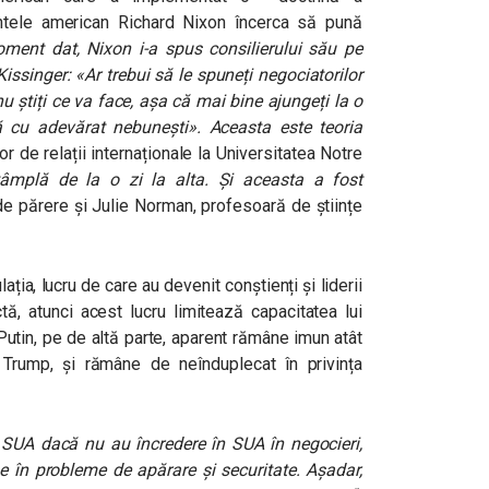
dintele american Richard Nixon încerca să pună
ent dat, Nixon i-a spus consilierului său pe
issinger: «Ar trebui să le spuneți negociatorilor
 știți ce va face, așa că mai bine ajungeți la o
nă cu adevărat nebunești». Aceasta este teoria
 de relații internaționale la Universitatea Notre
tâmplă de la o zi la alta. Și aceasta a fost
 de părere și Julie Norman, profesoară de științe
ția, lucru de care au devenit conștienți și liderii
ă, atunci acest lucru limitează capacitatea lui
Putin, pe de altă parte, aparent rămâne imun atât
i Trump, și rămâne de neînduplecat în privința
 SUA dacă nu au încredere în SUA în negocieri,
e în probleme de apărare și securitate. Așadar,