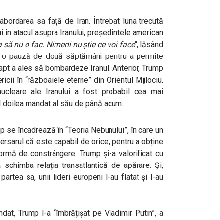
bordarea sa față de Iran. Întrebat luna trecută
i în atacul asupra Iranului, președintele american
a să nu o fac. Nimeni nu știe ce voi face
“, lăsând
 o pauză de două săptămâni pentru a permite
fapt a ales să bombardeze Iranul. Anterior, Trump
cii în “războaiele eterne” din Orientul Mijlociu,
nucleare ale Iranului a fost probabil cea mai
al doilea mandat al său de până acum.
mp se încadrează în “Teoria Nebunului”, în care un
ersarul că este capabil de orice, pentru a obține
ormă de constrângere. Trump și-a valorificat cu
a schimba relația transatlantică de apărare. Și,
rtea sa, unii lideri europeni l-au flatat și l-au
dat, Trump l-a “îmbrățișat pe Vladimir Putin”, a