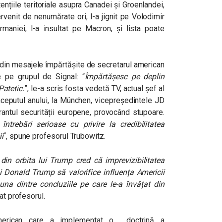
tențiile teritoriale asupra Canadei și Groenlandei,
venit de nenumărate ori, l-a jignit pe Volodimir
rmaniei, l-a insultat pe Macron, și lista poate
 din mesajele împărtășite de secretarul american
e pe grupul de Signal: “
Împărtășesc pe deplin
Patetic.
”, le-a scris fosta vedetă TV, actual șef al
începutul anului, la München, vicepreședintele JD
antul securității europene, provocând stupoare.
ntrebări serioase cu privire la credibilitatea
i
“, spune profesorul Trubowitz.
in orbita lui Trump cred că imprevizibilitatea
ui Donald Trump să valorifice influența Americii
a dintre concluziile pe care le-a învățat din
uat profesorul.
merican care a implementat o doctrină a