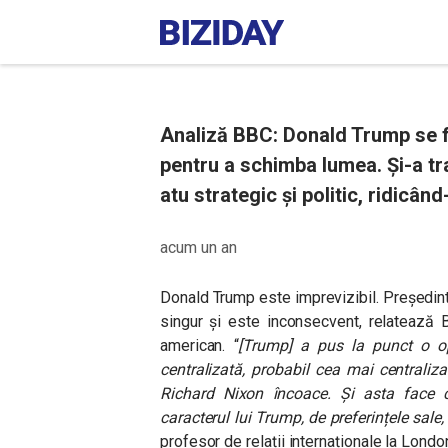
Analiză BBC: Donald Trump se f
pentru a schimba lumea. Și-a tr
atu strategic și politic, ridicând
acum un an
Donald Trump este imprevizibil. Președin
singur și este inconsecvent, relatează B
american. “
[Trump] a pus la punct o op
centralizată, probabil cea mai centralizat
Richard Nixon încoace. Și asta face c
caracterul lui Trump, de preferințele sal
profesor de relații internaționale la Lon