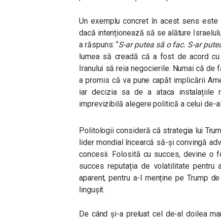
Un exemplu concret în acest sens este a
dacă intenționează să se alăture Israelulu
a răspuns: “
S-ar putea să o fac. S-ar pute
lumea să creadă că a fost de acord cu
Iranului să reia negocierile. Numai că de 
a promis că va pune capăt implicării Ameri
iar decizia sa de a ataca instalațiile 
imprevizibilă alegere politică a celui de-
Politologii consideră că strategia lui Tru
lider mondial încearcă să-și convingă adv
concesii. Folosită cu succes, devine o f
succes reputația de volatilitate pentru 
aparent, pentru a-l menține pe Trump de pa
lingușit.
De când și-a preluat cel de-al doilea man