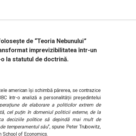
olosește de “Teoria Nebunului”
ansformat imprevizibilitatea într-un
-o la statutul de doctrină.
tele american își schimbă părerea, se contrazice
BC într-o analiză a personalității președintelui
erațiune de elaborare a politicilor extrem de
ă, cel puțin în domeniul politicii externe, de la
a deciziile politice să depindă mai mult de
e, de temperamentul său
“, spune Peter Trubowitz,
don School of Economics.