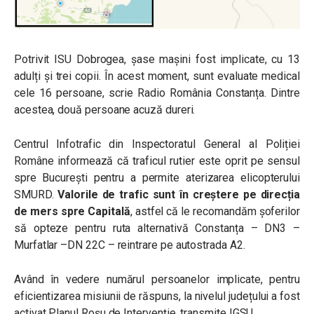
Potrivit ISU Dobrogea, șase mașini fost implicate, cu 13
adulți și trei copii. În acest moment, sunt evaluate medical
cele 16 persoane, scrie Radio România Constanța. Dintre
acestea, două persoane acuză dureri.
Centrul Infotrafic din Inspectoratul General al Poliției
Române informează că traficul rutier este oprit pe sensul
spre București pentru a permite aterizarea elicopterului
SMURD.
Valorile de trafic sunt în creștere pe direcția
de mers spre Capitală
, astfel că le recomandăm șoferilor
să opteze pentru ruta alternativă Constanța – DN3 –
Murfatlar –DN 22C – reintrare pe autostrada A2.
Având în vedere numărul persoanelor implicate, pentru
eficientizarea misiunii de răspuns, la nivelul județului a fost
activat Planul Roșu de Intervenție, transmite IGSU.