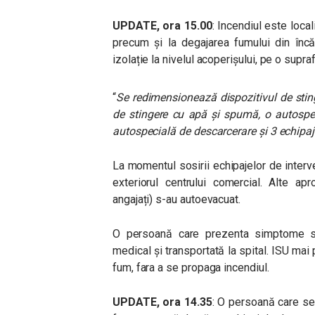
UPDATE, ora 15.00
: Incendiul este local
precum și la degajarea fumului din încă
izolație la nivelul acoperișului, pe o supr
“
Se redimensionează dispozitivul de sting
de stingere cu apă și spumă, o autospeci
autospecială de descarcerare și 3 echip
La momentul sosirii echipajelor de interv
exteriorul centrului comercial. Alte a
angajați) s-au autoevacuat.
O persoană care prezenta simptome sp
medical și transportată la spital. ISU mai
fum, fara a se propaga incendiul.
UPDATE, ora 14.35
: O persoană care se 