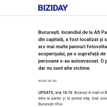
București. Incendiul de la Afi P
din capitală, a fost localizat și
ars mai multe panouri fotovoltaic
acoperișului, pe o suprafață de
persoane s-au autoevacuat. O p
dar nu sunt alte victime.
acum un an
UPDATE, ora 16.15
: Accesul în mall-ul 
intra la parter şi la primul etaj, însă z
București-Ilfov.