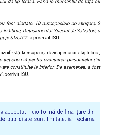
ului de tip terasă. Până în momentul de față nu
au fost alertate: 10 autospeciale de stingere, 2
la înălțime, Detașamentul Special de Salvatori, o
chipaje SMURD
“, a precizat ISU.
 manifestă la acoperiș, deasupra unui etaj tehnic,
e acționează pentru evacuarea persoanelor din
vare constituite la interior. De asemenea, a fost
r
“, potrivit ISU.
u a acceptat nicio formă de finanțare din
e publicitate sunt limitate, iar reclama