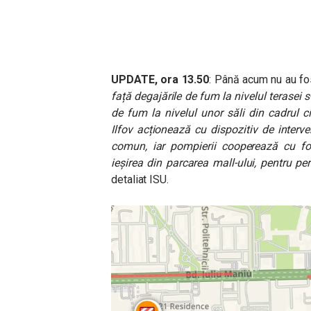
UPDATE, ora 13.50
: Până acum nu au fos
față degajările de fum la nivelul terasei 
de fum la nivelul unor săli din cadrul c
Ilfov acționează cu dispozitiv de interven
comun, iar pompierii cooperează cu forț
ieșirea din parcarea mall-ului, pentru p
detaliat ISU.