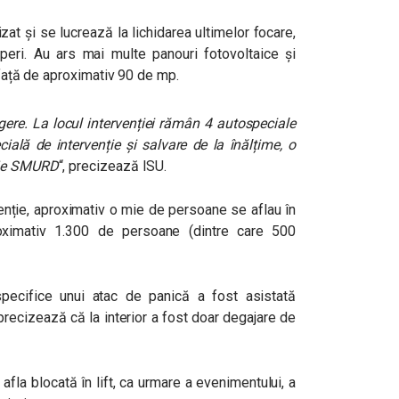
izat și se lucrează la lichidarea ultimelor focare,
peri. Au ars mai multe panouri fotovoltaice și
afață de aproximativ 90 de mp.
ere. La locul intervenției rămân 4 autospeciale
ală de intervenție și salvare de la înălțime, o
aje SMURD
“, precizează ISU.
enție, aproximativ o mie de persoane se aflau în
proximativ 1.300 de persoane (dintre care 500
ecifice unui atac de panică a fost asistată
 precizează că la interior a fost doar degajare de
afla blocată în lift, ca urmare a evenimentului, a