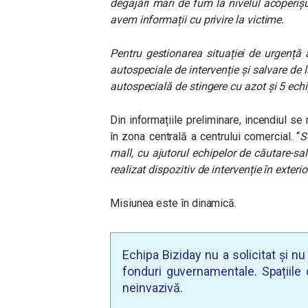
degajări mari de fum la nivelul acoperiș
avem informații cu privire la victime.
Pentru gestionarea situației de urgență 
autospeciale de intervenție și salvare de 
autospecială de stingere cu azot și 5 e
Din informațiile preliminare, incendiul se
în zona centrală a centrului comercial. “
S
mall, cu ajutorul echipelor de căutare-sal
realizat dispozitiv de intervenție în exterio
Misiunea este în dinamică.
Echipa Biziday nu a solicitat și n
fonduri guvernamentale. Spațiile d
neinvazivă.