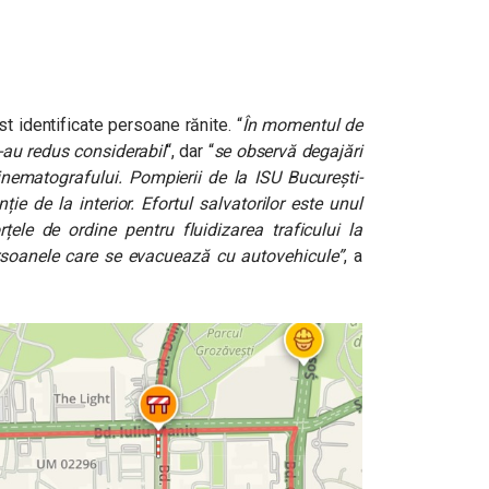
t identificate persoane rănite. “
În momentul de
s-au redus considerabil
“, dar “
se observă degajări
inematografului. Pompierii de la ISU București-
ție de la interior. Efortul salvatorilor este unul
ele de ordine pentru fluidizarea traficului la
ersoanele care se evacuează cu autovehicule”
, a