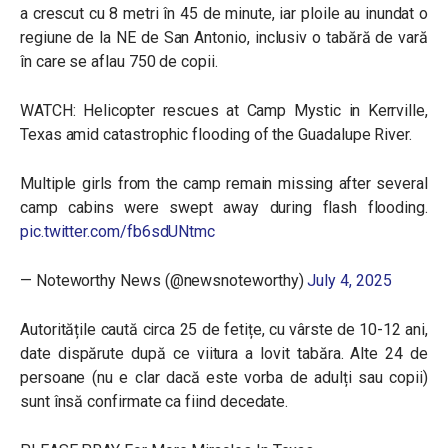
a crescut cu 8 metri în 45 de minute, iar ploile au inundat o
regiune de la NE de San Antonio, inclusiv o tabără de vară
în care se aflau 750 de copii.
WATCH: Helicopter rescues at Camp Mystic in Kerrville,
Texas amid catastrophic flooding of the Guadalupe River.
Multiple girls from the camp remain missing after several
camp cabins were swept away during flash flooding.
pic.twitter.com/fb6sdUNtmc
— Noteworthy News (@newsnoteworthy)
July 4, 2025
Autoritățile caută circa 25 de fetițe, cu vârste de 10-12 ani,
date dispărute după ce viitura a lovit tabăra. Alte 24 de
persoane (nu e clar dacă este vorba de adulți sau copii)
sunt însă confirmate ca fiind decedate.