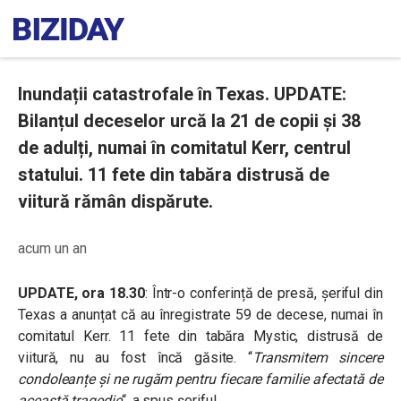
Inundații catastrofale în Texas. UPDATE:
Bilanțul deceselor urcă la 21 de copii și 38
de adulți, numai în comitatul Kerr, centrul
statului. 11 fete din tabăra distrusă de
viitură rămân dispărute.
acum un an
UPDATE, ora 18.30
: Într-o conferință de presă, șeriful din
Texas a anunțat că au înregistrate 59 de decese, numai în
comitatul Kerr. 11 fete din tabăra Mystic, distrusă de
viitură, nu au fost încă găsite. “
Transmitem sincere
condoleanțe și ne rugăm pentru fiecare familie afectată de
această tragedie
“, a spus șeriful.