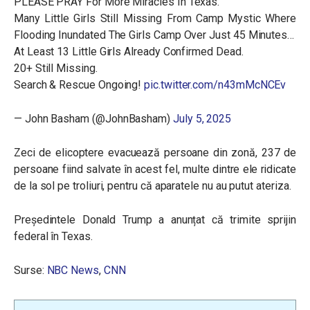
PLEASE PRAY For More Miracles In Texas.
Many Little Girls Still Missing From Camp Mystic Where
Flooding Inundated The Girls Camp Over Just 45 Minutes…
At Least 13 Little Girls Already Confirmed Dead.
20+ Still Missing.
Search & Rescue Ongoing!
pic.twitter.com/n43mMcNCEv
— John Basham (@JohnBasham)
July 5, 2025
Zeci de elicoptere evacuează persoane din zonă, 237 de
persoane fiind salvate în acest fel, multe dintre ele ridicate
de la sol pe troliuri, pentru că aparatele nu au putut ateriza.
Președintele Donald Trump a anunțat că trimite sprijin
federal în Texas.
Surse:
NBC News
,
CNN