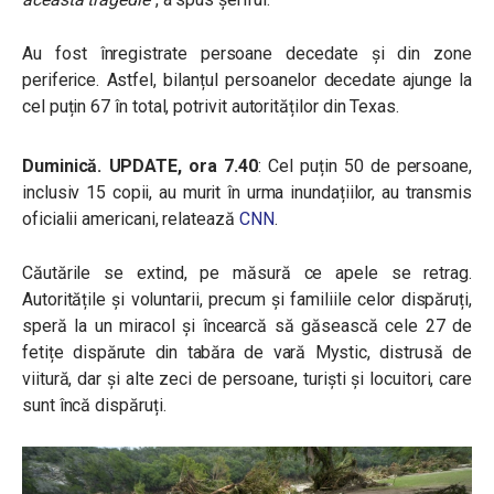
Au fost înregistrate persoane decedate și din zone
periferice. Astfel, bilanțul persoanelor decedate ajunge la
cel puțin 67 în total, potrivit autorităților din Texas.
Duminică. UPDATE, ora 7.40
: Cel puțin 50 de persoane,
inclusiv 15 copii, au murit în urma inundațiilor, au transmis
oficialii americani, relatează
CNN
.
Căutările se extind, pe măsură ce apele se retrag.
Autoritățile și voluntarii, precum și familiile celor dispăruți,
speră la un miracol și încearcă să găsească cele 27 de
fetițe dispărute din tabăra de vară Mystic, distrusă de
viitură, dar și alte zeci de persoane, turiști și locuitori, care
sunt încă dispăruți.