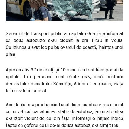
Serviciul de transport public al capitalei Greciei a informat
că două autobuze s-au ciocnit la ora 11:30 în Voula.
Coliziunea a avut loc pe bulevardul de coastă, înaintea unei
plaje.
Aproximativ 37 de adulți și 10 minori au fost transportați la
spitale. Trei persoane sunt rănite grav, însă, conform
declarațiilor ministrului Sănătății, Adonis Georgiadis, viața
lor nu este în pericol.
Accidentul s-a produs când unul dintre autobuze s-a ciocnit
cu un vehicul parcat într-o stație de autobuz, iar un al doilea
s-a izbit violent de cel din față. Informațiile inițiale indică
faptul că șoferul celui de-al doilea autobuz s-a simțit rău.