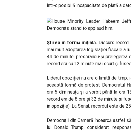
într-o posibilă incapacitate de plată a dato
Știrea în formă inițială.
Discurs record, 
mai mult adoptarea legislației fiscale a lu
44 de minute, presărându-și prelegerea c
record era cu 12 minute mai scurt și fuses
Liderul opoziției nu are o limită de timp,
această formă de protest. Democratul Ha
ora 5 dimineața și a vorbit până la ora 1
record era de 8 ore și 32 de minute și fuse
în opoziție). La Senat, recordul este de 25
Democrații din Cameră încearcă astfel să
lui Donald Trump, considerat iresponsa