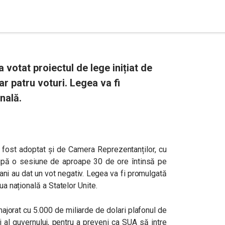
votat proiectul de lege inițiat de
ar patru voturi. Legea va fi
nală.
 fost adoptat și de Camera Reprezentanților, cu
 după o sesiune de aproape 30 de ore întinsă pe
ani au dat un vot negativ. Legea va fi promulgată
ua națională a Statelor Unite.
majorat cu 5.000 de miliarde de dolari plafonul de
 al guvernului, pentru a preveni ca SUA să intre