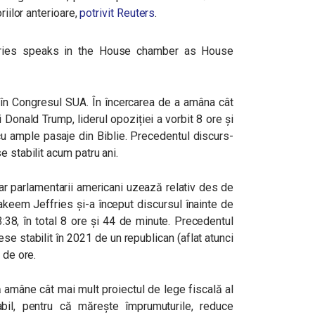
riilor anterioare,
potrivit Reuters
.
în Congresul SUA. În încercarea de a amâna cât
i Donald Trump, liderul opoziției a vorbit 8 ore și
u ample pasaje din Biblie. Precedentul discurs-
e stabilit acum patru ani.
 iar parlamentarii americani uzează relativ des de
keem Jeffries și-a început discursul înainte de
3:38, în total 8 ore și 44 de minute. Precedentul
se stabilit în 2021 de un republican (aflat atunci
 de ore.
 amâne cât mai mult proiectul de lege fiscală al
bil, pentru că mărește împrumuturile, reduce