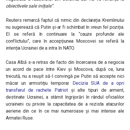
obiectivele sale inițiale”
.
Reuters remarcă faptul că nimic din declarația Kremlinului
nu sugerează că Putin și-ar fi schimbat în vreun fel poziția.
El se referă în continuare la “cauze profunde ale
conflictului”, care în accepțiunea Moscovei se referă la
intenția Ucrainei de a intra în NATO.
Casa Albă s-a retras de facto din încercarea de a negocia
un acord de pace între Kiev și Moscova, după ce, luna
trecută, nu a reușit să-l convingă pe Putin să accepte nici
măcar un armistițiu temporar.
Decizia SUA de a opri
transferul de rachete Patriot
și alte tipuri de arment,
destinate Ucrainei, a stârnit îngrijorări în rândul oficialilor
ucraineni cu privire la capacitatea de a rezista atacurilor
aeriene din ce în ce mai numeroase și mai intense ale
Armatei Ruse.