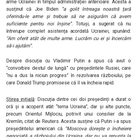
arme Ucrainei în timpul administrației anterioare. Acesta a
susținut că Joe Biden
“a golit întreaga noastră țară
oferindu-le arme și trebuie să ne asigurăm că avem
suficiente pentru noi înșine”.
Totuși, a sugerat că nu
întrerupe complet asistența acordată Ucrainei, spunând:
“Am oferit atât de multe arme. Lucrăm cu ei și încercăm
să-i ajutăm”.
Despre discuția cu Vladimir Putin a spus că
avut o
“convorbire destul de lungă” cu președintele Rusiei, care
“nu a dus la niciun progres” în rezolvarea războiului, pe
care Donald Trump promisese că îl va încheia rapid.
Știrea inițială
: Discuția dintre cei doi președinți a durat o
oră și a acoperit atât “tema Ucraina”, dar și alte puncte,
precum Orientul Mijlociu, potrivit unui consilier de la
Kremlin, citat de Reuters. Acesta susține că Putin i-a spus
președintelui american că
“Moscova dorește o încheiere
negociată a războiului din Ucraina, dar nu va renunța la