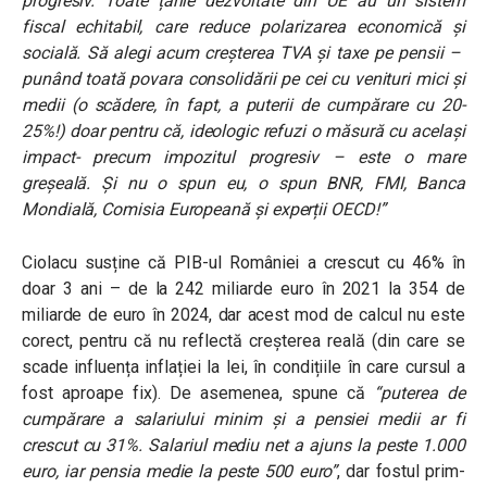
progresiv. Toate țările dezvoltate din UE au un sistem
fiscal echitabil, care reduce polarizarea economică și
socială. Să alegi acum creșterea TVA și taxe pe pensii –
punând toată povara consolidării pe cei cu venituri mici și
medii (o scădere, în fapt, a puterii de cumpărare cu 20-
25%!) doar pentru că, ideologic refuzi o măsură cu același
impact- precum impozitul progresiv – este o mare
greșeală. Și nu o spun eu, o spun BNR, FMI, Banca
Mondială, Comisia Europeană și experții OECD!”
Ciolacu susține că PIB-ul României a crescut cu 46% în
doar 3 ani – de la 242 miliarde euro în 2021 la 354 de
miliarde de euro în 2024, dar acest mod de calcul nu este
corect, pentru că nu reflectă creșterea reală (din care se
scade influența inflației la lei, în condițiile în care cursul a
fost aproape fix). De asemenea, spune că
“puterea de
cumpărare a salariului minim și a pensiei medii ar fi
crescut cu 31%. Salariul mediu net a ajuns la peste 1.000
euro, iar pensia medie la peste 500 euro”
, dar fostul prim-