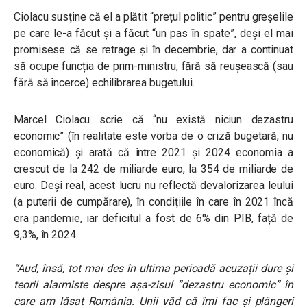
Ciolacu susține că el a plătit “prețul politic” pentru greșelile
pe care le-a făcut și a făcut “un pas în spate”, deși el mai
promisese că se retrage și în decembrie, dar a continuat
să ocupe funcția de prim-ministru, fără să reușească (sau
fără să încerce) echilibrarea bugetului.
Marcel Ciolacu scrie că “nu există niciun dezastru
economic” (în realitate este vorba de o criză bugetară, nu
economică) și arată că între 2021 și 2024 economia a
crescut de la 242 de miliarde euro, la 354 de miliarde de
euro. Deși real, acest lucru nu reflectă devalorizarea leului
(a puterii de cumpărare), în condițiile în care în 2021 încă
era pandemie, iar deficitul a fost de 6% din PIB, față de
9,3%, în 2024.
“Aud, însă, tot mai des în ultima perioadă acuzații dure și
teorii alarmiste despre așa-zisul ”dezastru economic” în
care am lăsat România. Unii văd că îmi fac și plângeri