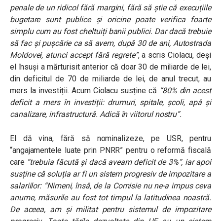
penale de un ridicol fără margini, fără să știe că execuțiile
bugetare sunt publice și oricine poate verifica foarte
simplu cum au fost cheltuiți banii publici. Dar dacă trebuie
să fac și pușcărie ca să avem, după 30 de ani, Autostrada
Moldovei, atunci accept fără regrete”
, a scris Ciolacu, deși
el însuși a mărturisit anterior că doar 30 de miliarde de lei,
din deficitul de 70 de miliarde de lei, de anul trecut, au
mers la investiții. Acum Ciolacu susține că
“80% din acest
deficit a mers în investiții: drumuri, spitale, școli, apă și
canalizare, infrastructură. Adică în viitorul nostru”
.
El dă vina, fără să nominalizeze, pe USR, pentru
“angajamentele luate prin PNRR” pentru o reformă fiscală
care
“trebuia făcută și dacă aveam deficit de 3%”, iar apoi
susține că soluția ar fi un sistem progresiv de impozitare a
salariilor:
“Nimeni, însă, de la Comisie nu ne-a impus ceva
anume, măsurile au fost tot timpul la latitudinea noastră.
De aceea, am și militat pentru sistemul de impozitare