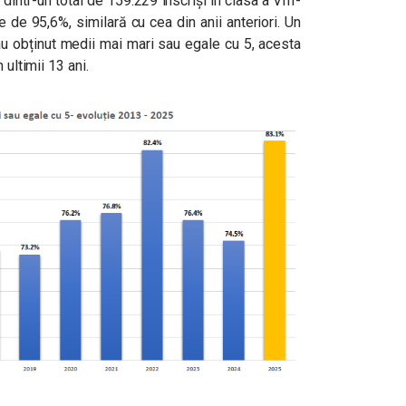
intr-un total de 159.229 înscriși în clasa a VIII-
e de 95,6%, similară cu cea din anii anteriori. Un
au obținut medii mai mari sau egale cu 5, acesta
 ultimii 13 ani.