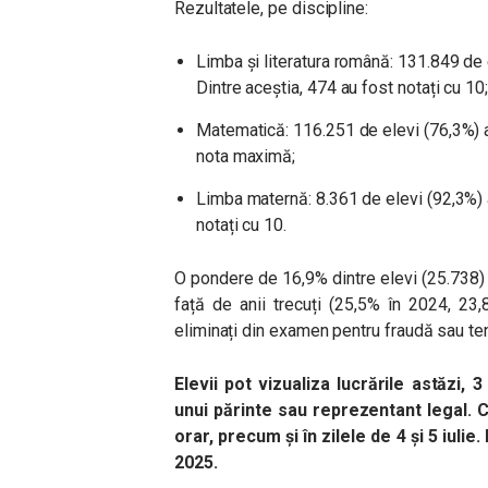
Rezultatele, pe discipline:
Limba și literatura română: 131.849 de e
Dintre aceștia, 474 au fost notați cu 10
Matematică: 116.251 de elevi (76,3%) au
nota maximă;
Limba maternă: 8.361 de elevi (92,3%) a
notați cu 10.
O pondere de 16,9% dintre elevi (25.738)
față de anii trecuți (25,5% în 2024, 23
eliminați din examen pentru fraudă sau ten
Elevii pot vizualiza lucrările astăzi, 3
unui părinte sau reprezentant legal. Co
orar, precum și în zilele de 4 și 5 iulie.
2025.