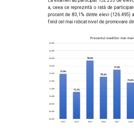
La examen au participat 152.233 de elevi, d
a, ceea ce reprezintă o rată de participar
procent de 83,1% dintre elevi (126.495) 
fiind cel mai ridicat nivel de promovare din