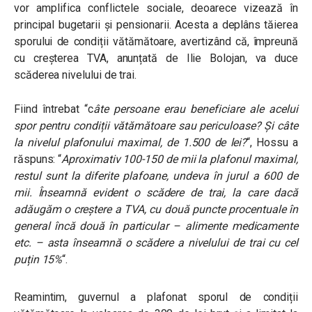
vor amplifica conflictele sociale, deoarece vizează în
principal bugetarii și pensionarii. Acesta a deplâns tăierea
sporului de condiții vătămătoare, avertizând că, împreună
cu creșterea TVA, anunțată de Ilie Bolojan, va duce
scăderea nivelului de trai.
Fiind întrebat “c
âte persoane erau beneficiare ale acelui
spor pentru condiții vătămătoare sau periculoase? Și câte
la nivelul plafonului maximal, de 1.500 de lei?
“, Hossu a
răspuns: “
Aproximativ 100-150 de mii la plafonul maximal,
restul sunt la diferite plafoane, undeva în jurul a 600 de
mii. Înseamnă evident o scădere de trai, la care dacă
adăugăm o creștere a TVA, cu două puncte procentuale în
general încă două în particular – alimente medicamente
etc. – asta înseamnă o scădere a nivelului de trai cu cel
puțin 15%
“.
Reamintim, guvernul a plafonat sporul de condiții