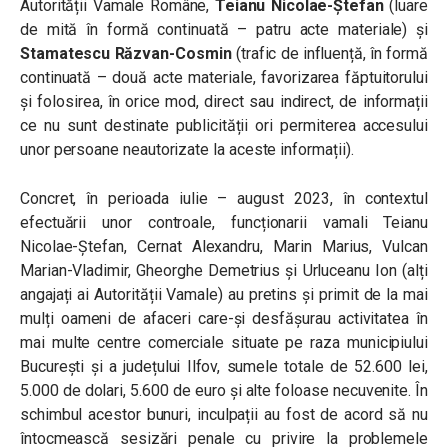
Autorității Vamale Române,
Teianu Nicolae-Ștefan
(luare
de mită în formă continuată – patru acte materiale) și
Stamatescu Răzvan-Cosmin
(trafic de influență, în formă
continuată – două acte materiale, favorizarea făptuitorului
și folosirea, în orice mod, direct sau indirect, de informații
ce nu sunt destinate publicității ori permiterea accesului
unor persoane neautorizate la aceste informații).
Concret, în perioada iulie – august 2023, în contextul
efectuării unor controale, funcționarii vamali Teianu
Nicolae-Ștefan, Cernat Alexandru, Marin Marius, Vulcan
Marian-Vladimir, Gheorghe Demetrius și Urluceanu Ion (alți
angajați ai Autorității Vamale) au pretins și primit de la mai
mulți oameni de afaceri care-și desfășurau activitatea în
mai multe centre comerciale situate pe raza municipiului
București și a județului Ilfov, sumele totale de 52.600 lei,
5.000 de dolari, 5.600 de euro și alte foloase necuvenite. În
schimbul acestor bunuri, inculpații au fost de acord să nu
întocmească sesizări penale cu privire la problemele