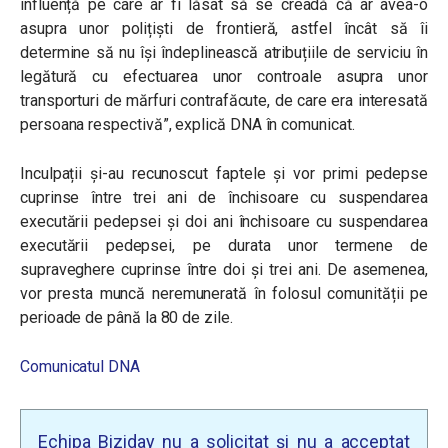
influență pe care ar fi lăsat să se creadă că ar avea-o
asupra unor polițiști de frontieră, astfel încât să îi
determine să nu își îndeplinească atribuțiile de serviciu în
legătură cu efectuarea unor controale asupra unor
transporturi de mărfuri contrafăcute, de care era interesată
persoana respectivă”,
explică DNA în comunicat.
Inculpații și-au recunoscut faptele și vor primi pedepse
cuprinse între trei ani de închisoare cu suspendarea
executării pedepsei și doi ani închisoare cu suspendarea
executării pedepsei, pe durata unor termene de
supraveghere cuprinse între doi și trei ani. De asemenea,
vor presta muncă neremunerată în folosul comunității pe
perioade de până la 80 de zile.
Comunicatul DNA
Echipa Biziday nu a solicitat și nu a acceptat