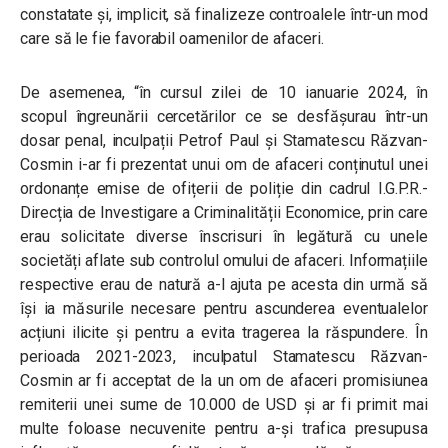
constatate și, implicit, să finalizeze controalele într-un mod
care să le fie favorabil oamenilor de afaceri.
De asemenea,
“în cursul zilei de 10 ianuarie 2024, în
scopul îngreunării cercetărilor ce se desfășurau într-un
dosar penal, inculpații Petrof Paul și Stamatescu Răzvan-
Cosmin i-ar fi prezentat unui om de afaceri conținutul unei
ordonanțe emise de ofițerii de poliție din cadrul I.G.P.R.-
Direcția de Investigare a Criminalității Economice, prin care
erau solicitate diverse înscrisuri în legătură cu unele
societăți aflate sub controlul omului de afaceri. Informațiile
respective erau de natură a-l ajuta pe acesta din urmă să
își ia măsurile necesare pentru ascunderea eventualelor
acțiuni ilicite și pentru a evita tragerea la răspundere. În
perioada 2021-2023, inculpatul Stamatescu Răzvan-
Cosmin ar fi acceptat de la un om de afaceri promisiunea
remiterii unei sume de 10.000 de USD și ar fi primit mai
multe foloase necuvenite pentru a-și trafica presupusa