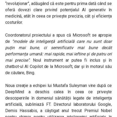
“revoluționar”, adăugând că este pentru prima dată când se
oferă dovezi clare privind potențialul AI generativ în
medicină, atât în ceea ce privește precizia, cât și eficiența
costurilor.
Coordonatorul proiectului a spus că Microsoft se apropie
de
“modele de inteligență artificială care nu sunt doar
puțin mai bune, ci semnificativ mai bune decât
performanța umană: mai rapide, mai ieftine și de patru ori
mai precise”
.
Noul instrument ar putea fi inclus și în
chatbot-ul AI Copilot de la Microsoft, dar și în motorul său
de căutare, Bing.
Noua creație a echipei lui Mustafa Suleyman vine după ce
DeepMind a deschis calea în ceea ce privește
descoperirile în domeniul sănătății legate de inteligența
artificială, subliniază FT. Directorul laboratorului Google,
Demis Hassabis, a câștigat anul trecut Premiul Nobel
pentru chimie pentru utilizarea inteligenței artificiale în