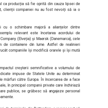
l ca producția să fie oprită din cauza lipsei de
, clienții companiei nu au fost nevoiți să ia o
și cu o schimbare majoră a alianțelor dintre
xemplu relevant este încetarea acordului de
 Company (Elveția) și Maersk (Danemarca), cele
m de containere din lume. Astfel de realinieri
rucât companiile își modifică orarele și își mută
 impactul creșterii semnificative a volumului de
 ridicate impuse de Statele Unite au determinat
de mărfuri către Europa.
În încercarea de a face
ale, în principal companii private care închiriază
rtuare publice, se grăbesc să angajeze personal
ipamente.