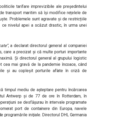
liticile tarifare imprevizibile ale președintelui
de transport maritim să își modifice rețelele de
ruște. Problemele sunt agravate și de restricțiile
ă ce nivelul apei a scăzut drastic, în urma unei
cate”
, a declarat directorul general al companiei
 care a precizat și că multe porturi importante
ximă. Și directorul general al grupului logistic
ept cea mai gravă de la pandemie încoace, când
ile și au copleșit porturile aflate în criză de
ă timpul mediu de așteptare pentru încărcarea
tul Antwerp și de 77 de ore în Rotterdam, în
 operațiuni se desfășurau în intervale programate
glomerat port de containere din Europa, navele
de programările inițiale. Directorul DHL Germania