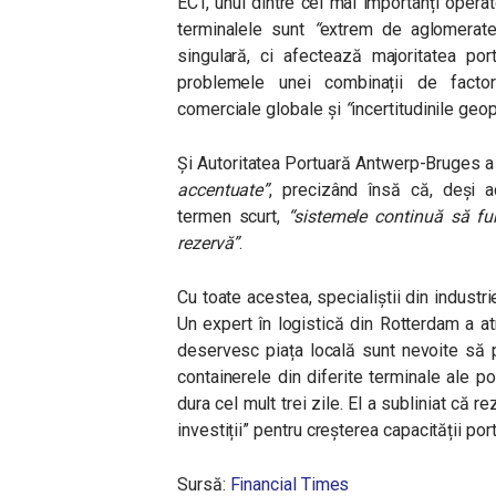
ECT, unul dintre cei mai importanți opera
terminalele sunt
“
extrem de aglomerat
singulară, ci afectează majoritatea por
problemele unei combinații de factori:
comerciale globale și
“
incertitudinile geo
Și Autoritatea Portuară Antwerp-Bruges a
accentuate”
, precizând însă că, deși a
termen scurt,
“
sistemele continuă să fun
rezervă”
.
Cu toate acestea, specialiștii din industri
Un expert în logistică din Rotterdam a a
deservesc piața locală sunt nevoite să 
containerele din diferite terminale ale por
dura cel mult trei zile. El a subliniat că 
investiții” pentru creșterea capacității por
Sursă:
Financial Times