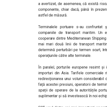
a avertizat, de asemenea, că există riscu
componente, chiar dacă, până în prezent
astfel de măsură.
Terminalele portuare s-au confruntat 
companiile de transport maritim. Un e
cooperare dintre Mediterranean Shipping
mai mari două linii de transport mariti
determină perturbări pe termen scurt, înt
operațiunile către alte terminale.
În paralel, porturile europene resimt și
importuri din Asia. Tarifele comerciale
redirecționarea unui volum considerabil 
față acestei presiuni, operatorii de termin
spații de operare de la autoritățile po
suplimentar și să investească în noi ech