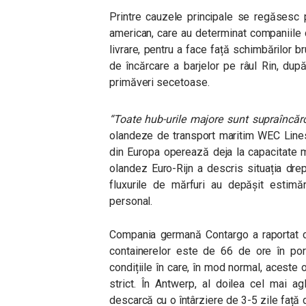
Printre cauzele principale se regăsesc po
american, care au determinat companiile 
livrare, pentru a face față schimbărilor b
de încărcare a barjelor pe râul Rin, dup
primăveri secetoase.
“Toate hub-urile majore sunt supraîncăr
olandeze de transport maritim WEC Lines,
din Europa operează deja la capacitate ma
olandez Euro-Rijn a descris situația dr
fluxurile de mărfuri au depășit estimăr
personal.
Compania germană Contargo a raportat c
containerelor este de 66 de ore în por
condițiile în care, în mod normal, aceste
strict. În Antwerp, al doilea cel mai a
descarcă cu o întârziere de 3-5 zile față 