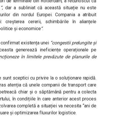
tori de terminale din Rotterdam, a recunoscut că
e
“
, dar a subliniat că această situație nu este
turilor din nordul Europei. Compania a atribuit
 creșterea cererii, schimbările în alianțele
politice și economice
“
.
 confirmat existența unei
“
congestii prelungite și
ceasta generează ineficiențe operaționale pe
cționeze în limitele prevăzute de planurile de
e sunt sceptici cu privire la o soluționare rapidă.
tras atenția că unele companii de transport care
petreacă chiar și o săptămână pentru a colecta
tului, în condițiile în care anterior acest proces
rezolvarea completă a situației va necesita “ani de
tuare și optimizarea fluxurilor logistice.