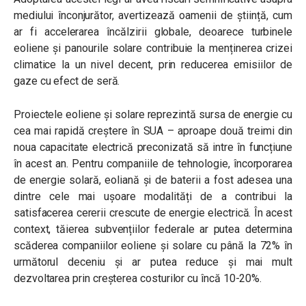
mediului înconjurător, avertizează oamenii de știință, cum
ar fi accelerarea încălzirii globale, deoarece turbinele
eoliene și panourile solare contribuie la menținerea crizei
climatice la un nivel decent, prin reducerea emisiilor de
gaze cu efect de seră.
Proiectele eoliene și solare reprezintă sursa de energie cu
cea mai rapidă creștere în SUA – aproape două treimi din
noua capacitate electrică preconizată să intre în funcțiune
în acest an. Pentru companiile de tehnologie, încorporarea
de energie solară, eoliană și de baterii a fost adesea una
dintre cele mai ușoare modalități de a contribui la
satisfacerea cererii crescute de energie electrică. În acest
context, tăierea subvențiilor federale ar putea determina
scăderea companiilor eoliene și solare cu până la 72% în
următorul deceniu și ar putea reduce și mai mult
dezvoltarea prin creșterea costurilor cu încă 10-20%.