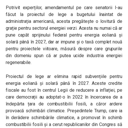
Potrivit experților, amendamentul pe care senatorii l-au
făcut la proiectul de lege a bugetului înaintat de
administrația americană, acesta pregătește o lovitură de
grație pentru sectorul energiei verzi. Acesta nu numai că ar
pune capăt sprijinului federal pentru energia eoliană și
solară până în 2027, dar ar impune și o taxă complet nouă
pentru proiectele viitoare, măsură despre care grupurile
din domeniu spun că ar putea ucide industria energiei
regenerabile.
Proiectul de lege ar elimina rapid subvențiile pentru
energia eoliană și solară până în 2027. Aceste credite
fiscale au fost în centrul Legii de reducere a inflației, pe
care democrații au adoptat-o ​​în 2022 în încercarea de a
îndepărta țara de combustibilii fosili, a căror ardere
provoacă schimbări climatice. Președintele Trump, care ia
în derâdere schimbările climatice, a promovat în schimb
combustibilii fosili și a cerut republicanilor din Congres să