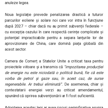
anuleze legea.
Noua legislație prevede penalizarea drastică a tuturor
parcurilor eoliene și solare noi care vor intra în funcțiune
după 2027 – chiar dacă nu au primit subvenții federale –
cu excepția cazului în care respectă cerințe complicate și
potențial impracticabile pentru a separa lanțurile lor de
aprovizionare de China, care domină piața globală din
acest sector.
Camera de Comerț a Statelor Unite a criticat taxa pentru
proiectele viitoare și a transmis că
“
impozitarea producției
de energie nu este niciodată o politică bună, fie că este
vorba de petrol și gaze sau, în acest caz, de surse
regenerabile. Ar trebui eliminată”.
De asemenea, chiar și
contestatarii energiei verzi au criticat amendamentul,
spunând că oprirea subvenționării ar fi fost suficientă.
Adoptarea acestei legi ar avea riscuri semnificative asupra