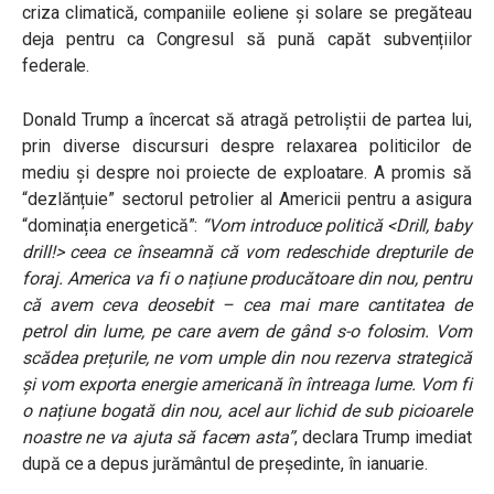
criza climatică, companiile eoliene și solare se pregăteau
deja pentru ca Congresul să pună capăt subvențiilor
federale.
Donald Trump a încercat să atragă petroliștii de partea lui,
prin diverse discursuri despre relaxarea politicilor de
mediu și despre noi proiecte de exploatare. A promis să
“dezlănțuie” sectorul petrolier al Americii pentru a asigura
“dominația energetică”:
“
Vom introduce politică <Drill, baby
drill!> ceea ce înseamnă că vom redeschide drepturile de
foraj. America va fi o națiune producătoare din nou, pentru
că avem ceva deosebit – cea mai mare cantitatea de
petrol din lume, pe care avem de gând s-o folosim. Vom
scădea prețurile, ne vom umple din nou rezerva strategică
și vom exporta energie americană în întreaga lume. Vom fi
o națiune bogată din nou, acel aur lichid de sub picioarele
noastre ne va ajuta să facem asta”
, declara Trump imediat
după ce a depus jurământul de președinte, în ianuarie.