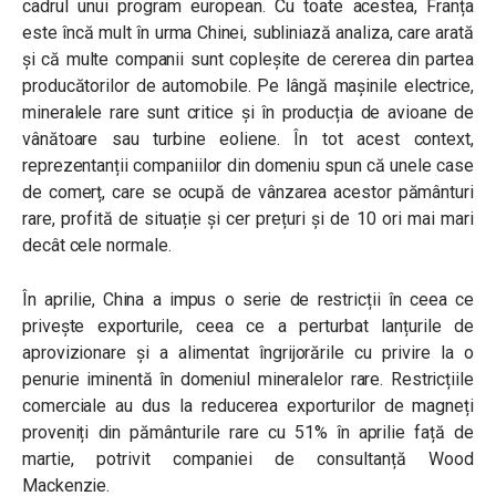
cadrul unui program european. Cu toate acestea, Franța
este încă mult în urma Chinei, subliniază analiza, care arată
și că multe companii sunt copleșite de cererea din partea
producătorilor de automobile. Pe lângă mașinile electrice,
mineralele rare sunt critice și în producția de avioane de
vânătoare sau turbine eoliene. În tot acest context,
reprezentanții companiilor din domeniu spun că unele case
de comerț, care se ocupă de vânzarea acestor pământuri
rare, profită de situație și cer prețuri și de 10 ori mai mari
decât cele normale.
În aprilie, China a impus o serie de restricții în ceea ce
privește exporturile, ceea ce a perturbat lanțurile de
aprovizionare și a alimentat îngrijorările cu privire la o
penurie iminentă în domeniul mineralelor rare. Restricțiile
comerciale au dus la reducerea exporturilor de magneți
proveniți din pământurile rare cu 51% în aprilie față de
martie, potrivit companiei de consultanță Wood
Mackenzie.