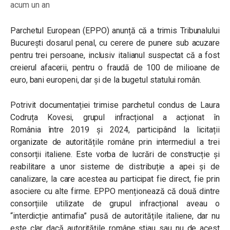
acum un an
Parchetul European (EPPO) anunță că a trimis Tribunalului
București dosarul penal, cu cerere de punere sub acuzare
pentru trei persoane, inclusiv italianul suspectat că a fost
creierul afacerii, pentru o fraudă de 100 de milioane de
euro, bani europeni, dar și de la bugetul statului român.
Potrivit documentației trimise parchetul condus de Laura
Codruța Kovesi, grupul infracțional a acționat în
România între 2019 și 2024, participând la licitații
organizate de autoritățile române prin intermediul a trei
consorții italiene. Este vorba de lucrări de construcție și
reabilitare a unor sisteme de distribuție a apei și de
canalizare, la care acestea au participat fie direct, fie prin
asociere cu alte firme. EPPO menționează că două dintre
consorțiile utilizate de grupul infracțional aveau o
“interdicție antimafia” pusă de autoritățile italiene, dar nu
este clar dacă autoritățile române știau sau nu de acest