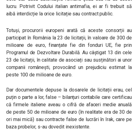
lucru. Potrivit Codului italian antimafia, ei ar fi trebuit să
aibă interdicție la orice licitație sau contract public.
Totuși, procurorii europeni arată că aceste consorții au
participat în România la 23 de licitații, în valoare de 300 de
milioane de euro, finanțate fie din fonduri UE, fie prin
Programul de Dezvoltare Durabilă. Au câștigat 13 din cele
23 de licitații, în calitate de asociați sau susținători ai unor
companii românești, provocând un prejudiciu estimat la
peste 100 de milioane de euro.
Dar documentele depuse la dosarele de licitații erau, cel
puțin o parte a lor, false – bilanțuri contabile care certificau
că firmele italiene aveau o cifră de afaceri medie anuală
de peste 50 de milioane de euro (în realitate era de 30 de
ori mai mică) sau contracte false de lucrări în Irak, care pe
baza probelor, s-au dovedit inexistente.