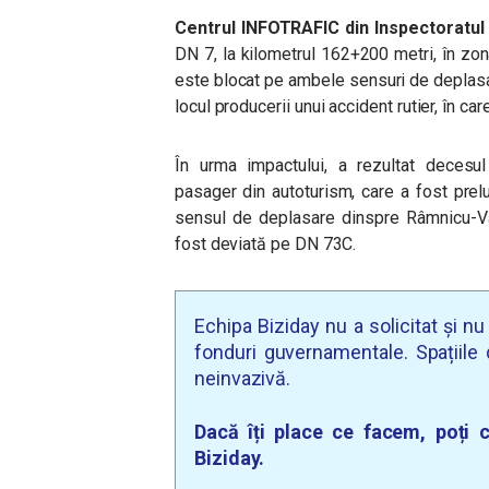
Centrul INFOTRAFIC din Inspectoratul 
DN 7, la kilometrul 162+200 metri, în zona l
este blocat pe ambele sensuri de deplasar
locul producerii unui accident rutier, în ca
În urma impactului, a rezultat decesul 
pasager din autoturism, care a fost prelu
sensul de deplasare dinspre Râmnicu-Vâl
fost deviată pe DN 73C.
Echipa Biziday nu a solicitat și n
fonduri guvernamentale. Spațiile d
neinvazivă.
Dacă îți place ce facem, poți c
Biziday.