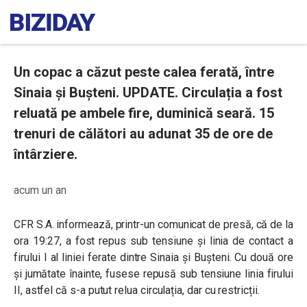
Un copac a căzut peste calea ferată, între
Sinaia și Bușteni. UPDATE. Circulația a fost
reluată pe ambele fire, duminică seară. 15
trenuri de călători au adunat 35 de ore de
întârziere.
acum un an
CFR S.A. informează, printr-un comunicat de presă, că de la
ora 19:27, a fost repus sub tensiune și linia de contact a
firului I al liniei ferate dintre Sinaia și Bușteni. Cu două ore
și jumătate înainte, fusese repusă sub tensiune linia firului
II, astfel că s-a putut relua circulația, dar cu restricții.