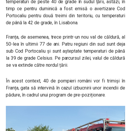
temperaturi de peste 40 de grade în sudul țării, astăzi, în
timp ce pentru duminică a fost emisă o avertizare Cod
Portocaliu pentru două treimi din teritoriu, cu temperaturi
de până la 42 de grade, în Lisabona.
Franța, de asemenea, trece printr-un nou val de căldură, al
50-lea în ultimii 77 de ani. Patru regiuni din sud sunt deja
sub Cod Portocaliu și sunt așteptate temperaturi de până
la 39 de grade Celsius. Pe parcursul zilei, valul de căldură
se va extinde către nordul țării.
În acest context, 40 de pompieri români vor fi trimiși în
Franța, gata să intervină în cazul izbucnirii unor incendii de
pădure, în cadrul unui program de pre-poziționare.