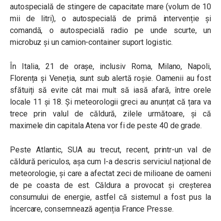
autospecială de stingere de capacitate mare (volum de 10
mii de litri), o autospecială de primă intervenție și
comandă, o autospecială radio pe unde scurte, un
microbuz și un camion-container suport logistic.
În Italia, 21 de orașe, inclusiv Roma, Milano, Napoli,
Florența și Veneția, sunt sub alertă roșie. Oamenii au fost
sfătuiți să evite cât mai mult să iasă afară, între orele
locale 11 și 18. Și meteorologii greci au anunțat că țara va
trece prin valul de căldură, zilele următoare, și că
maximele din capitala Atena vor fi de peste 40 de grade.
Peste Atlantic, SUA au trecut, recent, printr-un val de
căldură periculos, așa cum l-a descris serviciul național de
meteorologie, și care a afectat zeci de milioane de oameni
de pe coasta de est. Căldura a provocat și creșterea
consumului de energie, astfel că sistemul a fost pus la
încercare, consemnează agenția France Presse.