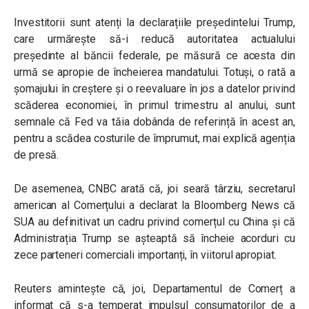
Investitorii sunt atenți la declarațiile președintelui Trump,
care urmărește să-i reducă autoritatea actualului
președinte al băncii federale, pe măsură ce acesta din
urmă se apropie de încheierea mandatului. Totuși, o rată a
șomajului în creștere și o reevaluare în jos a datelor privind
scăderea economiei, în primul trimestru al anului, sunt
semnale că Fed va tăia dobânda de referință în acest an,
pentru a scădea costurile de împrumut, mai explică agenția
de presă.
De asemenea, CNBC arată că, joi seară târziu, secretarul
american al Comerțului a declarat la Bloomberg News că
SUA au definitivat un cadru privind comerțul cu China și că
Administrația Trump se așteaptă să încheie acorduri cu
zece parteneri comerciali importanți, în viitorul apropiat.
Reuters amintește că, joi, Departamentul de Comerț a
informat că s-a temperat impulsul consumatorilor de a