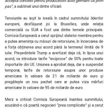
accepta concesii pentru producătorii auto germani ca prim
pas”
,
a subliniat unul dintre oficiali.
Tensiunile au ieșit la iveală în cadrul summitului liderilor
europeni, desfășurat joi la Bruxelles, unde relația
comercială cu SUA a fost una dintre temele principale.
Comisia Europeană a cerut sprijinul statelor membre pentru
a putea amenința cu măsuri de retorsiune, în încercarea de
a forța obținerea unui acord până la termenul limită de 9
iulie. Președintele Trump a avertizat deja că, în lipsa unui
acord, va introduce tarife “reciproce” de 50% pentru toate
importurile din UE. Uniunea a aprobat deja, dar a suspendat
temporar, tarife de retorsiune asupra unor produse
americane în valoare de 21 de miliarde de euro și
pregătește un nou pachet care ar putea viza mărfuri
americane în valoare de 95 de miliarde de euro.
Merz a criticat Comisia Europeană înaintea summitului,
acuzând-o că poartă negocieri “prea complicate” și a cerut