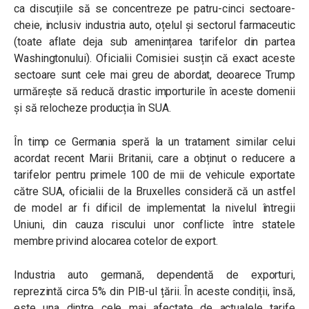
ca discuțiile să se concentreze pe patru-cinci sectoare-
cheie, inclusiv industria auto, oțelul și sectorul farmaceutic
(toate aflate deja sub amenințarea tarifelor din partea
Washingtonului). Oficialii Comisiei susțin că exact aceste
sectoare sunt cele mai greu de abordat, deoarece Trump
urmărește să reducă drastic importurile în aceste domenii
și să relocheze producția în SUA.
În timp ce Germania speră la un tratament similar celui
acordat recent Marii Britanii, care a obținut o reducere a
tarifelor pentru primele 100 de mii de vehicule exportate
către SUA, oficialii de la Bruxelles consideră că un astfel
de model ar fi dificil de implementat la nivelul întregii
Uniuni, din cauza riscului unor conflicte între statele
membre privind alocarea cotelor de export.
Industria auto germană, dependentă de exporturi,
reprezintă circa 5% din PIB-ul țării. În aceste condiții, însă,
este una dintre cele mai afectate de actualele tarife