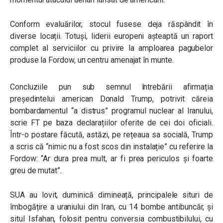
Conform evaluărilor, stocul fusese deja răspândit în
diverse locații. Totuși, liderii europeni așteaptă un raport
complet al serviciilor cu privire la amploarea pagubelor
produse la Fordow, un centru amenajat în munte.
Concluziile pun sub semnul întrebării afirmația
președintelui american Donald Trump, potrivit căreia
bombardamentul “a distrus” programul nuclear al Iranului,
scrie FT pe baza declarațiilor oferite de cei doi oficiali.
Într-o postare făcută, astăzi, pe rețeaua sa socială, Trump
a scris că “nimic nu a fost scos din instalație” cu referire la
Fordow: “Ar dura prea mult, ar fi prea periculos și foarte
greu de mutat”.
SUA au lovit, duminică dimineață, principalele situri de
îmbogățire a uraniului din Iran, cu 14 bombe antibuncăr, și
situl Isfahan, folosit pentru conversia combustibilului, cu