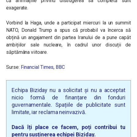
că afirmațiile privind distrugerea sa completă sunt
exagerate.
Vorbind la Haga, unde a participat miercuri la un summit
NATO, Donald Trump a spus că probabil va încerca să
obțină un angajament din partea Iranului de a pune capăt
ambițiilor sale nucleare, în cadrul unor discuții de
săptămâna viitoare.
Surse:
Financial Times
,
BBC
Echipa Biziday nu a solicitat și nu a acceptat
nicio formă de finanțare din fonduri
guvernamentale. Spațiile de publicitate sunt
limitate, iar reclama neinvazivă.
Dacă îți place ce facem, poți contribui tu
pentru susținerea echipei Biziday.