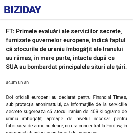
FT: Primele evaluări ale serviciilor secrete,
furnizate guvernelor europene, indică faptul
că stocurile de uraniu îmbogățit ale Iranului
au rămas, în mare parte, intacte după ce
SUA au bombardat principalele situri ale țări.
acum un an
Doi oficiali europeni au declarat pentru Financial Times,
sub protecția anonimatului, că informațiile de la serviciile
secrete sugerează că stocul iranian de 408 kilograme de
uraniu îmbogățit, aproape de nivelul necesar pentru
fabricarea de arme nucleare, nu era concentrat la Fordow, în
momentul atacului aerian lansat de americani.