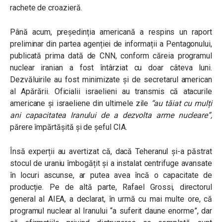
rachete de croazieră.
Până acum, președinția americană a respins un raport
preliminar din partea agenției de informații a Pentagonului,
publicată prima dată de CNN, conform căreia programul
nuclear iranian a fost întârziat cu doar câteva luni.
Dezvăluirile au fost minimizate și de secretarul american
al Apărării. Oficialii israelieni au transmis că atacurile
americane și israeliene din ultimele zile
“au tăiat cu mulți
ani capacitatea Iranului de a dezvolta arme nucleare”,
părere împărtășită și de șeful CIA.
Însă experții au avertizat că, dacă Teheranul și-a păstrat
stocul de uraniu îmbogățit și a instalat centrifuge avansate
în locuri ascunse, ar putea avea încă o capacitate de
producție. Pe de altă parte, Rafael Grossi, directorul
general al AIEA, a declarat, în urmă cu mai multe ore, că
programul nuclear al Iranului “a suferit daune enorme”, dar