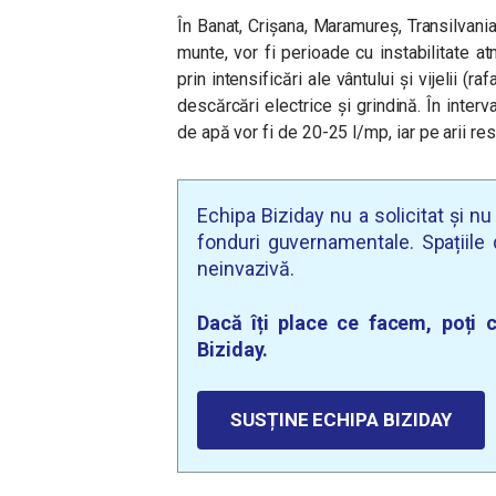
În Banat, Crișana, Maramureș, Transilvania
munte, vor fi perioade cu instabilitate 
prin intensificări ale vântului și vijelii (
descărcări electrice și grindină. În inter
de apă vor fi de 20-25 l/mp, iar pe arii r
Echipa Biziday nu a solicitat și n
fonduri guvernamentale. Spațiile d
neinvazivă.
Dacă îți place ce facem, poți c
Biziday.
SUSȚINE ECHIPA BIZIDAY