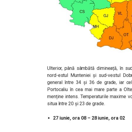
Ulterior, până sâmbătă dimineață, în sudu
nord-estul Munteniei și sud-vestul Dobr
general între 34 și 36 de grade, iar c
Portocaliu în cea mai mare parte a Olte
menține intens. Temperaturile maxime vo
situa între 20 și 23 de grade.
27 iunie, ora 08 – 28 iunie, ora 02