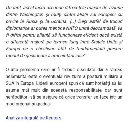
De fapt, acest lucru ascunde diferențele majore de viziune
dintre Washington și mulți dintre aliații săi europeni cu
privire la Rusia și la Ucraina. (…) Deși astfel de trucuri
diplomatice ar putea menține NATO unită deocamdată, va
fi dificil pentru alianță să funcționeze eficient dacă există
o diferență majoră pe termen lung între Statele Unite și
Europa pe o chestiune atât de fundamentală precum
modul de gestionare a amenințării ruse”
.
O altă problemă care ar fi trebuit discutată dar a rămas
nelămurită este o eventuală revizuire a posturii militare a
SUA în Europa. Liderii europeni spun că sunt hotărâți să își
asume mai mult din această responsabilitate, dar sunt
nerăbdători să se asigure că orice transfer se face într-un
mod ordonat și gradual.
Analiza integrală pe Reuters