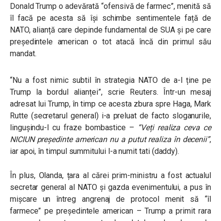
Donald Trump o adevărată “ofensivă de farmec”, menită să
îl facă pe acesta să își schimbe sentimentele față de
NATO, alianță care depinde fundamental de SUA și pe care
președintele american o tot atacă încă din primul său
mandat.
“Nu a fost nimic subtil în strategia NATO de a-l ține pe
Trump la bordul alianței”, scrie Reuters. Într-un mesaj
adresat lui Trump, în timp ce acesta zbura spre Haga, Mark
Rutte (secretarul general) i-a preluat de facto sloganurile,
lingușindu-l cu fraze bombastice –
“Veți realiza ceva ce
NICIUN președinte american nu a putut realiza în decenii”
,
iar apoi, în timpul summitului l-a numit tati (daddy).
În plus, Olanda, țara al cărei prim-ministru a fost actualul
secretar general al NATO și gazda evenimentului, a pus în
mișcare un întreg angrenaj de protocol menit să “îl
farmece” pe președintele american – Trump a primit rara