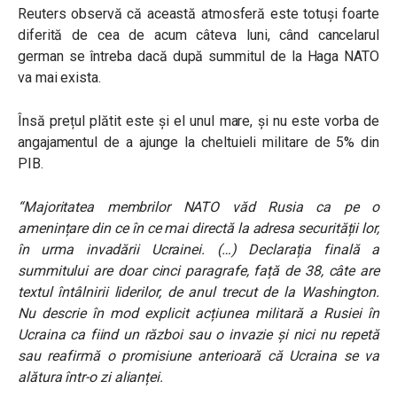
Reuters observă că această atmosferă este totuși foarte
diferită de cea de acum câteva luni, când cancelarul
german se întreba dacă după summitul de la Haga NATO
va mai exista.
Însă prețul plătit este și el unul mare, și nu este vorba de
angajamentul de a ajunge la cheltuieli militare de 5% din
PIB.
“Majoritatea membrilor NATO văd Rusia ca pe o
amenințare din ce în ce mai directă la adresa securității lor,
în urma invadării Ucrainei. (…) Declarația finală a
summitului are doar cinci paragrafe, față de 38, câte are
textul întâlnirii liderilor, de anul trecut de la Washington.
Nu descrie în mod explicit acțiunea militară a Rusiei în
Ucraina ca fiind un război sau o invazie și nici nu repetă
sau reafirmă o promisiune anterioară că Ucraina se va
alătura într-o zi alianței.