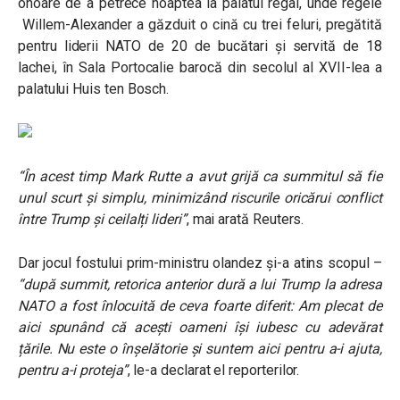
onoare de a petrece noaptea la palatul regal, unde regele
Willem-Alexander
a găzduit o cină cu trei feluri, pregătită
pentru liderii NATO de 20 de bucătari și servită de 18
lachei, în Sala Portocalie barocă din secolul al XVII-lea a
palatului Huis ten Bosch.
“În acest timp Mark Rutte a avut grijă ca summitul să fie
unul scurt și simplu, minimizând riscurile oricărui conflict
între Trump și ceilalți lideri”
, mai arată Reuters.
Dar jocul fostului prim-ministru olandez și-a atins scopul –
“după summit, retorica anterior dură a lui Trump la adresa
NATO a fost înlocuită de ceva foarte diferit: Am plecat de
aici spunând că acești oameni își iubesc cu adevărat
țările. Nu este o înșelătorie și suntem aici pentru a-i ajuta,
pentru a-i proteja”
, le-a declarat el reporterilor.