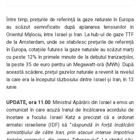
Între timp, prețurile de referință la gaze naturale în Europa
au scăzut semnificativ după aplanarea tensiunilor în
Orientul Mijlociu, între Israel și Iran. La hub-ul de gaze TTF
de la Amsterdam, unde se stabilesc prețurile de referință
în Europa, cotațiile futures la gaze naturale au scăzut marți
cu peste 12% în primele minute de la debutul tranzacțiilor,
la peste 35 de euro pentru un Megawatt-oră (MWh). După
această scădere, prețul gazelor naturale a revenit la nivelul
la care era la începutul războiului dintre Israel și Iran, în 13
iunie.
UPDATE, ora 11.00
: Ministrul Apărării din Israel a emis un
comunicat în care acuză Iranul de încălcarea acordului de
încetare a focului.
Israel Katz a precizat că a ordonat
armatei israeliene (IDF) să ”
răspundă în forță încălcării
armistițiului de către Iran, prin atacuri intense împotriva
țintelor regimului, din inima Teheranului
”. La rândul său,