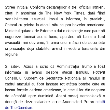
Știrea inițială:
Conform declarațiilor a trei oficiali iranieni,
citați în anonimat de The New York Times, dată fiind
sensibilitatea situației, Iranul a informat, în prealabil,
Qatarul cu privire la atacul său asupra bazelor americane.
Ministrul qatarez de Externe a dat o declarație care pare să
sugereze tocmai acest lucru, spunând că baza a fost
evacuată mai devreme, în urma unor măsuri de securitate
și precauție deja stabilite, având în vedere tensiunile din
regiune.
Și site-ul Axios a scris că Administrația Trump a fost
informată în avans despre atacul Iranului. Potrivit
Consiliului Suprem de Securitate Națională al Iranului, în
cadrul atacului au fost lansate tot atâtea bombe câte au
lansat forțele aeriene americane, în atacul lor din noaptea
de sâmbătă spre duminică. Acest mesaj semnalează o
dorință de dezescaladare, scrie Associated Press
citată
de The Guardian
.