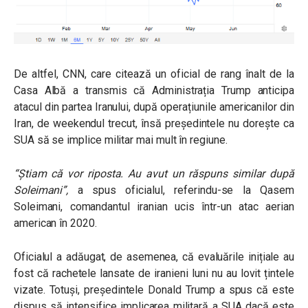
De altfel, CNN, care citează un oficial de rang înalt de la
Casa Albă a transmis că Administrația Trump anticipa
atacul din partea Iranului, după operațiunile americanilor din
Iran, de weekendul trecut, însă președintele nu dorește ca
SUA să se implice militar mai mult în regiune.
“Știam că vor riposta. Au avut un răspuns similar după
Soleimani”,
a spus oficialul, referindu-se la Qasem
Soleimani, comandantul iranian ucis într-un atac aerian
american în 2020.
Oficialul a adăugat, de asemenea, că evaluările inițiale au
fost că rachetele lansate de iranieni luni nu au lovit țintele
vizate. Totuși, președintele Donald Trump a spus că este
dispus să intensifice implicarea militară a SUA dacă este