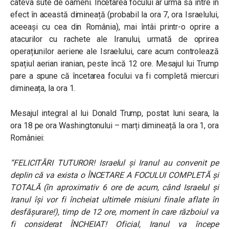
câteva sute de oameni. Încetarea focului ar urma să intre în
efect în această dimineață (probabil la ora 7, ora Israelului,
aceeași cu cea din România), mai întâi printr-o oprire a
atacurilor cu rachete ale Iranului, urmată de oprirea
operațiunilor aeriene ale Israelului, care acum controlează
spațiul aerian iranian, peste încă 12 ore. Mesajul lui Trump
pare a spune că încetarea focului va fi completă miercuri
dimineața, la ora 1.
Mesajul integral al lui Donald Trump, postat luni seara, la
ora 18 pe ora Washingtonului – marți dimineață la ora 1, ora
României:
“FELICITĂRI TUTUROR! Israelul și Iranul au convenit pe
deplin că va exista o ÎNCETARE A FOCULUI COMPLETĂ și
TOTALĂ (în aproximativ 6 ore de acum, când Israelul și
Iranul își vor fi încheiat ultimele misiuni finale aflate în
desfășurare!), timp de 12 ore, moment în care războiul va
fi considerat ÎNCHEIAT! Oficial, Iranul va începe