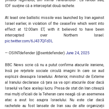
IDF susține că a interceptat două rachete.
At least one ballistic missile was launched by Iran against
Israel earlier, in violation of the ceasefire which went into
effect at 12:00am ET, with it believed to have been
intercepted over Northern Israel.
pic.twitter.com/6J437QFd3L
— OSINTdefender (@sentdefender)
June 24, 2025
BBC News scrie că nu a putut confirma atacurile iraniene,
însă pe rețetele sociale circulă imagini în care se aud
explozii deasupra Israelului. Anterior, ministrul de Externe
al Iranului declarase că țara sa va opri atacurile doar dacă
Israelul va face același lucru. Presa de stat din Iran citează
mai mulți oficiali de la Teheran care neagă că un asemenea
atac a avut loc asupra Israelului. N
u este clar dacă
rachetele au fost lansate de Iran sau de alte organizații