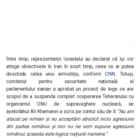
Între timp, reprezentanții Israelului au declarat că își vor
atinge obiectivele în Iran în scurt timp, ceea ce ar putea
deschide calea unui armistițiu, conform
CNN.
Totuși,
c
omitetul pentru securitate națională al
parlamentului
iranian
a aprobat un proiect de lege ce are
scopul de a
suspenda complet cooperarea Teheranului cu
organismul ONU de supraveghere nucleară, iar
ayatollahul Ali Khamanei a scris pe contul său de X
“Nu am
atacat pe nimeni și nu acceptăm absolut nicio agresiune
din partea nimănui și nici nu ne vom supune agresiunii
nimănui; aceasta este logica națiunii iraniene.”