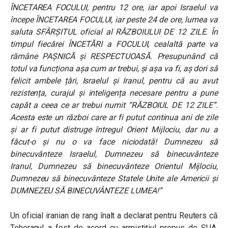
ÎNCETAREA FOCULUI, pentru 12 ore, iar apoi Israelul va
începe ÎNCETAREA FOCULUI, iar peste 24 de ore, lumea va
saluta SFÂRȘITUL oficial al RĂZBOIULUI DE 12 ZILE. În
timpul fiecărei ÎNCETĂRI a FOCULUI, cealaltă parte va
rămâne PAȘNICĂ și RESPECTUOASĂ. Presupunând că
totul va funcționa așa cum ar trebui, și așa va fi, aș dori să
felicit ambele țări, Israelul și Iranul, pentru că au avut
rezistența, curajul și inteligența necesare pentru a pune
capăt a ceea ce ar trebui numit “RĂZBOIUL DE 12 ZILE”.
Acesta este un război care ar fi putut continua ani de zile
și ar fi putut distruge întregul Orient Mijlociu, dar nu a
făcut-o și nu o va face niciodată! Dumnezeu să
binecuvânteze Israelul, Dumnezeu să binecuvânteze
Iranul, Dumnezeu să binecuvânteze Orientul Mijlociu,
Dumnezeu să binecuvânteze Statele Unite ale Americii și
DUMNEZEU SĂ BINECUVÂNTEZE LUMEA!”
Un oficial iranian de rang înalt a declarat pentru Reuters că
Teheranul a fost de acord cu armistițiul propus de SUA.