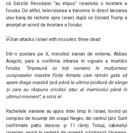
că Gărzile Revoluției “au impus” Israelului o încetare a
focului. De altfel, televiziunea a transmis în direct lansarea
unui baraj de rachete spre Israel, după ce Donald Trump a
anunțat un acord de încetare a focului.
Într-o postare pe X, ministrul iranian de externe, Abbas
Aragchi, pare a confirma intrarea în vigoare a încetării
focului:
“Împreună cu toți iranienii, le mulțumesc
curajoaselor noastre Forțe Armate care rămân gata să
apere draga noastră țară până la ultima picătură de sânge
și care au răspuns oricărui atac al inamicului până în
ultimul moment”
, a scris el.
Rachetele iraniene au ajuns între timp în Israel, lovind un
complex de locuințe din orașul Negev, din centrul țării. Sunt
confirmate patru decese și 11 răniți. Totuși, cabinetul
israelian, reunit în ședință de urgență, păstrează tăcearea.