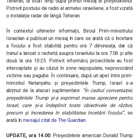
Teheran, la scurt timp după primul mesaj al președintelui.
Potrivit postului de radio al armatei israeliene, a fost vizată
o instalație radar de lângă Teheran.
În contextul ultimelor informații, Biroul Prim-ministrului
Israelian a publicat un mesaj în care se arată că o încetare
a focului a fost stabilită pentru ora 7 dimineața, dar că
Iranul a lansat o rachetă asupra Israelului la ora 7:06 și alte
două la ora 10:25. Potrivit informării, proiectilele au fost
interceptate și au căzut în zone nepopulate, neprovocând
victime sau pagube. În continuare, după un apel între prim-
ministrul Netanyahu și președintele Trump, Israel s-a
abținut de la atacuri suplimentare:
“În cadrul conversației,
președintele Trump și-a exprimat marea apreciere pentru
Israel, care și-a îndeplinit toate obiectivele de război,
precum și încrederea în stabilitatea încetării focului”,
se
arată în
mesajul citat de The Guardian.
UPDATE, ora 14.00
: Președintele american Donald Trump