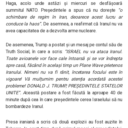
Haga, acolo unde astăzi și miercuri se desfășoară
summitul NATO. Președintele a spus că nu dorește
“o
schimbare de regim în Iran, deoarece acest lucru ar
conduce la haos”.
De asemnea, a reafirmat că Iranul nu va
avea capacitatea de a dezvolta arme nucleare.
De asemenea, Trump a postat și un mesaj pe contul său de
Truth Social, în care a scris:
“ISRAEL nu va ataca Iranul.
Toate avioanele vor face cale întoarsă și se vor îndrepta
spre casă, făcând în același timp un Plane Wave prietenos
Iranului. Nimeni nu va fi rănit, încetarea focului este în
vigoare! Vă mulțumim pentru atenția acordată acestei
probleme! DONALD J. TRUMP, PREȘEDINTELE STATELOR
UNITE”.
A
ceastă postare a fost făcută la aproape 40 de
minute după cea în care președintele cerea Israelului să nu
bombardeze Iranul.
Presa iraniană a scris că două explozii au fost auzite în