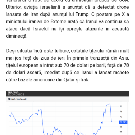
Ulterior, aviația israeliană a anunțat că a detectat drone
lansate de Iran după anunțul lui Trump. O postare pe X a
ministrului iranian de Externe arată că Iranul va continua să
atace dacă Israelul nu își oprește atacurile în această
dimineață.
Deși situația încă este tulbure, cotațiile țițeiului rămân mult
mai jos față de ziua de ieri. În primele tranzacții din Asia,
țițeiul european a intrat sub 70 de dolari pe baril, față de 78
de dolari aseară, imediat după ce Iranul a lansat rachete
către bazele americane din Qatar și Irak.