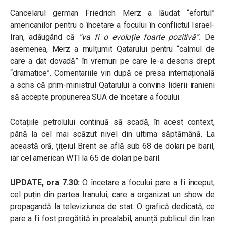
Cancelarul german Friedrich Merz a lăudat “efortul”
americanilor pentru o încetare a focului în conflictul Israel-
Iran, adăugând că
“va fi o evoluție foarte pozitivă”.
De
asemenea, Merz a mulțumit Qatarului pentru “calmul de
care a dat dovadă” în vremuri pe care le-a descris drept
“dramatice”. Comentariile vin după ce presa internațională
a scris că prim-ministrul Qatarului a convins liderii iranieni
să accepte propunerea SUA de încetare a focului.
Cotațiile petrolului continuă să scadă, în acest context,
până la cel mai scăzut nivel din ultima săptămână. La
această oră, țițeiul Brent se află sub 68 de dolari pe baril,
iar cel american WTI la 65 de dolari pe baril.
UPDATE, ora 7.30:
O încetare a focului pare a fi început,
cel puțin din partea Iranului, care a organizat un show de
propagandă la televiziunea de stat. O grafică dedicată, ce
pare a fi fost pregătită în prealabil, anunță publicul din Iran