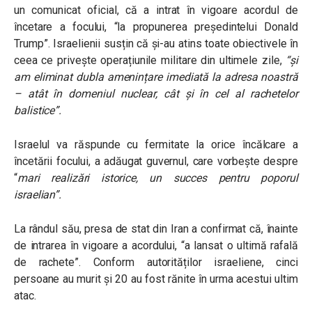
un comunicat oficial, că a intrat în vigoare acordul de
încetare a focului, “la propunerea președintelui Donald
Trump”. Israelienii susțin că și-au atins toate obiectivele în
ceea ce privește operațiunile militare din ultimele zile,
“și
am eliminat dubla amenințare imediată la adresa noastră
– atât în domeniul nuclear, cât și în cel al rachetelor
balistice”.
Israelul va răspunde cu fermitate la orice încălcare a
încetării focului, a adăugat guvernul, care vorbește despre
“
mari realizări istorice, un succes pentru poporul
israelian”.
La rândul său, presa de stat din Iran a confirmat că, înainte
de intrarea în vigoare a acordului, “a lansat o ultimă rafală
de rachete”. Conform autorităților israeliene, cinci
persoane au murit și 20 au fost rănite în urma acestui ultim
atac.