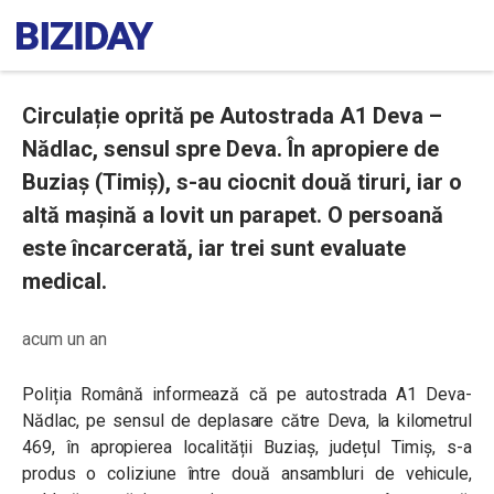
Circulație oprită pe Autostrada A1 Deva –
Nădlac, sensul spre Deva. În apropiere de
Buziaș (Timiș), s-au ciocnit două tiruri, iar o
altă mașină a lovit un parapet. O persoană
este încarcerată, iar trei sunt evaluate
medical.
acum un an
Poliția Română informează că pe autostrada A1 Deva-
Nădlac, pe sensul de deplasare către Deva, la kilometrul
469, în apropierea localității Buziaș, județul Timiș, s-a
produs o coliziune între două ansambluri de vehicule,