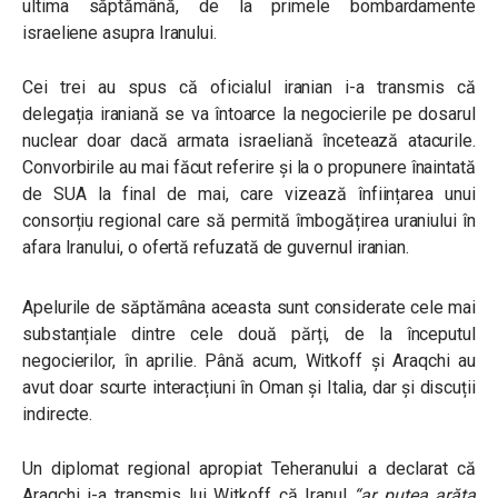
ultima săptămână, de la primele bombardamente
israeliene asupra Iranului.
Cei trei au spus că oficialul iranian i-a transmis că
delegația iraniană se va întoarce la negocierile pe dosarul
nuclear doar dacă armata israeliană încetează atacurile.
Convorbirile au mai făcut referire și la o propunere înaintată
de SUA la final de mai, care vizează înființarea unui
consorțiu regional care să permită îmbogățirea uraniului în
afara Iranului, o ofertă refuzată de guvernul iranian.
Apelurile de săptămâna aceasta sunt considerate cele mai
substanțiale dintre cele două părți, de la începutul
negocierilor, în aprilie. Până acum, Witkoff și Araqchi au
avut doar scurte interacțiuni în Oman și Italia, dar și discuții
indirecte.
Un diplomat regional apropiat Teheranului a declarat că
Araqchi i-a transmis lui Witkoff că Iranul
“ar putea arăta