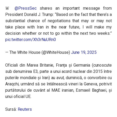
🚨
@PressSec
shares an important message from
President Donald J. Trump: “Based on the fact that there’s a
substantial chance of negotiations that may or may not
take place with Iran in the near future, I will make my
decision whether or not to go within the next two weeks.”
pic.twitter.com/Xh3rNuURn0
— The White House (@WhiteHouse)
June 19, 2025
Oficiali din Marea Britanie, Franța și Germania (cunoscute
sub denumirea E3, parte a unui acord nuclear din 2015 între
puterile mondiale și Iran) au avut, duminică, o convorbire cu
Araqchi, urmând să se întâlnească vineri la Geneva, potrivit
purtătorului de cuvânt al MAE iranian, Esmaeil Baghaei, și
unui oficial UE.
Sursă:
Reuters