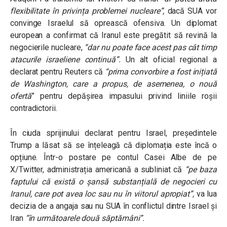
flexibilitate în privința problemei nucleare”,
dacă SUA vor
convinge Israelul să oprească ofensiva. Un diplomat
european a confirmat că Iranul este pregătit să revină la
negocierile nucleare,
“dar nu poate face acest pas cât timp
atacurile israeliene continuă”.
Un alt oficial regional a
declarat pentru Reuters că
“prima convorbire a fost inițiată
de Washington, care a propus, de asemenea, o nouă
ofertă
” pentru depășirea impasului privind liniile roșii
contradictorii.
În ciuda sprijinului declarat pentru Israel, președintele
Trump a lăsat să se înțeleagă că diplomația este încă o
opțiune. Într-o postare pe contul Casei Albe de pe
X/Twitter, administrația americană a subliniat că
“pe baza
faptului că există o șansă substanțială de negocieri cu
Iranul, care pot avea loc sau nu în viitorul apropiat”,
va lua
decizia de a angaja sau nu SUA în conflictul dintre Israel și
Iran
“în următoarele două săptămâni”.