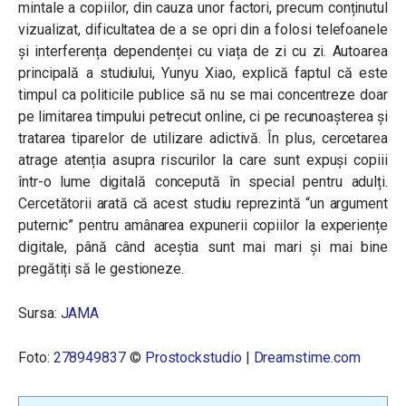
mintale a copiilor, din cauza unor factori, precum conținutul
vizualizat, dificultatea de a se opri din a folosi telefoanele
și interferența dependenței cu viața de zi cu zi. Autoarea
principală a studiului, Yunyu Xiao, explică faptul că este
timpul ca politicile publice să nu se mai concentreze doar
pe limitarea timpului petrecut online, ci pe recunoașterea și
tratarea tiparelor de utilizare adictivă. În plus, cercetarea
atrage atenția asupra riscurilor la care sunt expuși copiii
într-o lume digitală concepută în special pentru adulți.
Cercetătorii arată că acest studiu reprezintă “un argument
puternic” pentru amânarea expunerii copiilor la experiențe
digitale, până când aceștia sunt mai mari și mai bine
pregătiți să le gestioneze.
Sursa:
JAMA
Foto:
278949837
©
Prostockstudio
|
Dreamstime.com