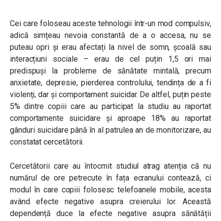
Cei care foloseau aceste tehnologii într-un mod compulsiv,
adică simțeau nevoia constantă de a o accesa, nu se
puteau opri și erau afectați la nivel de somn, școală sau
interacțiuni sociale – erau de cel puțin 1,5 ori mai
predispuși la probleme de sănătate mintală, precum
anxietate, depresie, pierderea controlului, tendința de a fi
violenți, dar și comportament suicidar. De altfel, puțin peste
5% dintre copiii care au participat la studiu au raportat
comportamente suicidare și aproape 18% au raportat
gânduri suicidare până în al patrulea an de monitorizare, au
constatat cercetătorii.
Cercetătorii care au întocmit studiul atrag atenția că nu
numărul de ore petrecute în fața ecranului contează, ci
modul în care copiii folosesc telefoanele mobile, acesta
având efecte negative asupra creierului lor. Această
dependență duce la efecte negative asupra sănătății