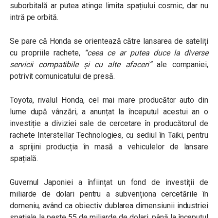
suborbitală ar putea atinge limita spațiului cosmic, dar nu
intră pe orbită.
Se pare că Honda se orientează către lansarea de sateliți
cu propriile rachete,
“
ceea ce ar putea duce la diverse
servicii compatibile și cu alte afaceri
”
ale companiei,
potrivit comunicatului de presă.
Toyota, rivalul Honda, cel mai mare producător auto din
lume după vânzări, a anunțat la începutul acestui an o
investiție a diviziei sale de cercetare în producătorul de
rachete Interstellar Technologies, cu sediul în Taiki, pentru
a sprijini producția în masă a vehiculelor de lansare
spațială.
Guvernul Japoniei a înființat un fond de investiții de
miliarde de dolari pentru a subvenționa cercetările în
domeniu, având ca obiectiv dublarea dimensiunii industriei
spațiale la peste 55 de miliarde de dolari, până la începutul