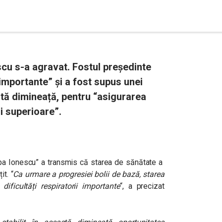
escu s-a agravat. Fostul președinte
i importante” și a fost supus unei
stă dimineață, pentru “asigurarea
ii superioare”.
ippa Ionescu” a transmis că starea de sănătate a
it. “
Ca urmare a progresiei bolii de bază, starea
ificultăți respiratorii importante
“, a precizat