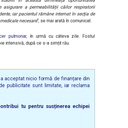
stabilit în această dimineață oportunitatea
 asigurare a permeabilității căilor respiratorii
dente, iar pacientul rămâne internat în secția de
le medicale necesare
“, se mai arată în comunicat.
cer pulmonar
, în urmă cu câteva zile. Fostul
apie intensivă, după ce s-a simțit rău.
u a acceptat nicio formă de finanțare din
e publicitate sunt limitate, iar reclama
ontribui tu pentru susținerea echipei