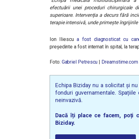
“
Echipa medicală multidisciplinară a 
efectuării unei proceduri chirurgicale de
superioare. Intervenția a decurs fără inci
terapie intensivă, unde primește îngrijiri
Ion Iliescu
a fost diagnosticat cu can
președinte a fost internat în spital, la ter
Foto:
Gabriel Petrescu
|
Dreamstime.com
Echipa Biziday nu a solicitat și n
fonduri guvernamentale. Spațiile d
neinvazivă.
Dacă îți place ce facem, poți c
Biziday.