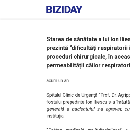
Starea de sănătate a lui Ion Ili
prezintă “dificultăți respiratori
proceduri chirurgicale, în acea
permeabilității căilor respirator
acum un an
Spitalul Clinic de Urgență “Prof. Dr. Agr
fostului președinte Ion Iliescu s-a înrăutăț
generală a pacientului s-a agravat, cu d
instituția.