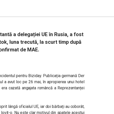
ntă a delegației UE în Rusia, a fost
ok, luna trecută, la scurt timp după
 confirmat de MAE.
ncidentul pentru Biziday. Publicația germană Der
ul a avut loc pe 26 mai, în apropierea unui hotel
de era cazată angajata româncă a Reprezentanței
it lângă oficialul UE, iar doi bărbați au coborât,
lovit-o. Nu este clar motivul din spatele acestui