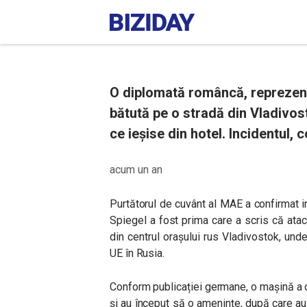
O diplomată româncă, reprezenta
bătută pe o stradă din Vladivost
ce ieșise din hotel. Incidentul,
acum un an
Purtătorul de cuvânt al MAE a confirmat i
Spiegel a fost prima care a scris că atac
din centrul orașului rus Vladivostok, un
UE în Rusia.
Conform publicației germane, o mașină a opr
și au început să o amenințe, după care au 