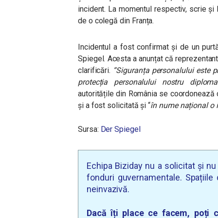
incident. La momentul respectiv, scrie ș
de o colegă din Franța.
Incidentul a fost confirmat și de un pur
Spiegel. Acesta a anunțat că reprezentantu
clarificări.
“Siguranța personalului este p
protecția personalului nostru diploma
autoritățile din România se coordonează 
și a fost solicitată și “
în nume național o 
Sursa:
Der Spiegel
Echipa Biziday nu a solicitat și n
fonduri guvernamentale. Spațiile d
neinvazivă.
Dacă îți place ce facem, poți c