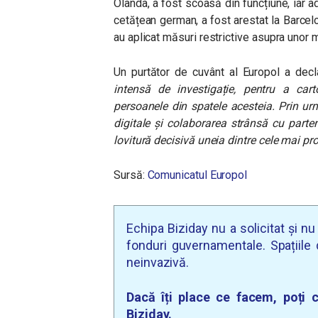
Olanda, a fost scoasă din funcțiune, iar a
cetățean german, a fost arestat la Barcelo
au aplicat măsuri restrictive asupra unor mo
Un purtător de cuvânt al Europol a decla
intensă de investigație, pentru a carto
persoanele din spatele acesteia. Prin urm
digitale și colaborarea strânsă cu parten
lovitură decisivă uneia dintre cele mai pro
Sursă:
Comunicatul Europol
Echipa Biziday nu a solicitat și n
fonduri guvernamentale. Spațiile d
neinvazivă.
Dacă îți place ce facem, poți c
Biziday.