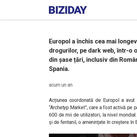
Europol a închis cea mai longe
drogurilor, pe dark web, într-o 
din șase țări, inclusiv din Româ
Spania.
acum un an
Acțiunea coordonată de Europol a avut l
“Archetyp Market”, care a fost activă pe p
600 de mii de utilizatori, la nivel mondial. 
și de fentanil, o amenințate în creștere în