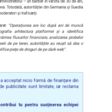
dministratorul – un bărbat în vârstă de 30 de ani,
na. Totodată, autoritățile din Germania și Suedia
deratori și traficanți.
rat:
“Operațiunea are loc după ani de muncă
grafia arhitectura platformei și a identifica
ărirea fluxurilor financiare, analizarea probelor
erii de pe teren, autoritățile au reușit să dea o
lifice piețe de droguri de pe dark web”.
u a acceptat nicio formă de finanțare din
e publicitate sunt limitate, iar reclama
ontribui tu pentru susținerea echipei