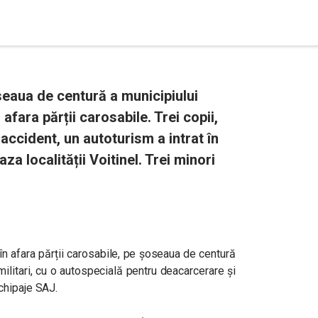
seaua de centură a municipiului
 afara părții carosabile. Trei copii,
t accident, un autoturism a intrat în
za localității Voitinel. Trei minori
în afara părții carosabile, pe șoseaua de centură
militari, cu o autospecială pentru deacarcerare și
chipaje SAJ.