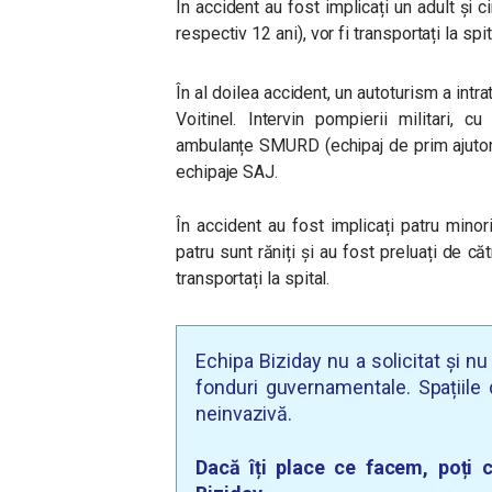
În accident au fost implicați un adult și ci
respectiv 12 ani), vor fi transportați la spi
În al doilea accident, un autoturism a intra
Voitinel. Intervin pompierii militari, 
ambulanțe SMURD (echipaj de prim ajutor ș
echipaje SAJ.
În accident au fost implicați patru minori
patru sunt răniți și au fost preluați de că
transportați la spital.
Echipa Biziday nu a solicitat și n
fonduri guvernamentale. Spațiile d
neinvazivă.
Dacă îți place ce facem, poți c