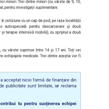
nci minori. Trei dintre minori (cu vârste de 9, 10,
tal, pentru investigații suplimentare.
t în coliziune cu un cap de pod, pe raza localității
cu o autospecială pentru descarcerare și două
i terapie intensivă mobilă), cu sprijinul a două
, cu vârste cuprinse între 14 și 17 ani. Toți cei
tre echipajele medicale. Trei dintre aceștia vor fi
u a acceptat nicio formă de finanțare din
e publicitate sunt limitate, iar reclama
ontribui tu pentru susținerea echipei