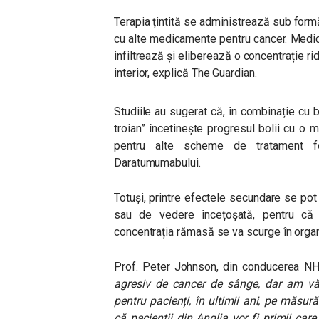
Terapia țintită se administrează sub form
cu alte medicamente pentru cancer. Medic
infiltrează și eliberează o concentrație ri
interior, explică The Guardian.
Studiile au sugerat că, în combinație c
troian” încetinește progresul bolii cu o 
pentru alte scheme de tratament 
Daratumumabului.
Totuși, printre efectele secundare se pot
sau de vedere încețoșată, pentru că 
concentrația rămasă se va scurge în orga
Prof. Peter Johnson, din conducerea NH
agresiv de cancer de sânge, dar am văz
pentru pacienți, în ultimii ani, pe măsură
că pacienții din Anglia vor fi primii car