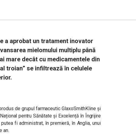
ate a aprobat un tratament inovator
avansarea mielomului multiplu până
i mai mare decât cu medicamentele din
 troian” se infiltrează în celulele
rior.
rodus de grupul farmaceutic GlaxoSmithKline și
 Național pentru Sănătate și Excelență în Îngrijire
putea fi administrat, în premieră, în Anglia, unui
e an.