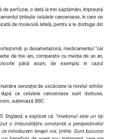
ă de perfuzie, o dată la trei săptămâni, împreună
amentul țintește celulele canceroase, în care se
dicată de moleculă letală, pentru a le distruge din
u bortezomib și dexametazonă, medicamentul “cal
medie de trei ani, comparativ cu media de un an,
folosite până acum, de exemplu în cazul
 număra senzația de uscăciune la nivelul ochilor
după ce celulele canceroase sunt distruse,
nism, subliniază BBC.
S England, a explicat că
“mielomul este un tip
ut o îmbunătățire constantă a perspectivelor
 ce introducem terapii noi, țintite. Sunt bucuros
e vor beneficia de acest nou tratament, care are