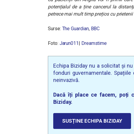
potențialul de a ține cancerul la distan
petrece mai mult timp prețios cu prietenii 
Surse:
The Guardian
,
BBC
Foto:
Jarun011
|
Dreamstime
Echipa Biziday nu a solicitat și n
fonduri guvernamentale. Spațiile d
neinvazivă.
Dacă îți place ce facem, poți c
Biziday.
SUSȚINE ECHIPA BIZIDAY