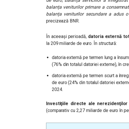
de euro, balanța serviciilor a înregist
balanța veniturilor primare a consemnat
balanța veniturilor secundare a adus o
precizează BNR.
În aceeași perioadă,
datoria externă to
la 209 miliarde de euro. În structură:
datoria externă pe termen lung a însuma
(76% din totalul datoriei externe), în 
datoria externă pe termen scurt a înregi
de euro (24% din totalul datoriei exter
2024.
Investiţiile directe ale nerezidenţilo
(comparativ cu 2,27 miliarde de euro în pe