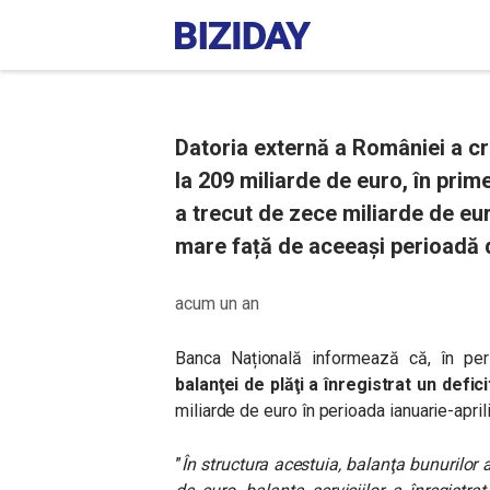
Datoria externă a României a cr
la 209 miliarde de euro, în prime
a trecut de zece miliarde de eu
mare față de aceeași perioadă 
acum un an
Banca Națională informează că, î
n per
balanţei de plăţi a înregistrat un defic
miliarde de euro în perioada ianuarie-april
”
În structura acestuia, balanţa bunurilor